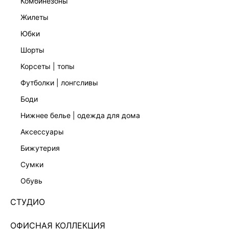
комбинезоны
жилеты
юбки
шорты
корсеты | топы
футболки | лонгсливы
боди
АТЛАСНЫЙ ТОП С КРУЖЕВОМ 6254015315-49
нижнее белье | одежда для дома
Нет в наличии
+179 LR
аксессуары
бижутерия
ЦВЕТ:
СИНИЙ
/
НЕБЕСНО-ГОЛУБОЙ
сумки
РАЗМЕР
обувь
ОПИСАНИЕ И ОБМЕРЫ
СТУДИО
Артикул:
6254015315
ОФИСНАЯ КОЛЛЕКЦИЯ