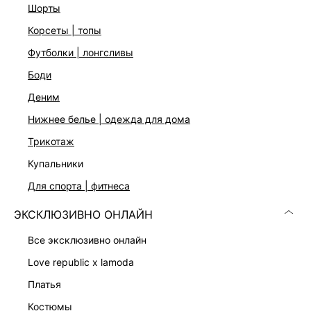
шорты
Подробные условия доставки и возврата
корсеты | топы
футболки | лонгсливы
боди
деним
нижнее белье | одежда для дома
трикотаж
Скачать
Доступно
в AppStore
в GooglePlay
купальники
для спорта | фитнеса
КАТАЛОГ
ЭКСКЛЮЗИВНО ОНЛАЙН
КОМПАНИЯ
все эксклюзивно онлайн
love republic x lamoda
КЛИЕНТАМ
платья
костюмы