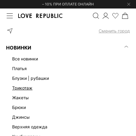
– 10% ПРИ ОПЛАТЕ ОНЛАЙН
ГЛАВНАЯ
ОДЕЖДА
БЛУЗКИ | РУБАШКИ
АТЛАСНЫЙ ТОП С К
Сменить город
НОВИНКИ
все новинки
платья
блузки | рубашки
трикотаж
жакеты
брюки
джинсы
верхняя одежда