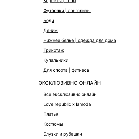
корсеты | топы
АКСЕССУАРЫ | УКРАШЕНИЯ
футболки | лонгсливы
ФИНАЛЬНАЯ РАСПРОДАЖА
боди
ПОДАРОЧНЫЕ СЕРТИФИКАТЫ
деним
BEAUTY
нижнее белье | одежда для дома
БАЛЬЗАМЫ-ТИНТЫ
трикотаж
АРОМАТЫ
купальники
ЛИМИТИРОВАННЫЕ КОЛЛЕКЦИИ
для спорта | фитнеса
КАПСУЛЬНЫЙ ГАРДЕРОБ
ЭКСКЛЮЗИВНО ОНЛАЙН
БОХО-ШИК
В ОТТЕНКАХ СЕРОГО
все эксклюзивно онлайн
LOVE REPUBLIC MAISON
love republic x lamoda
ДАЙДЖЕСТ
платья
LOVE 2.0
костюмы
блузки и рубашки