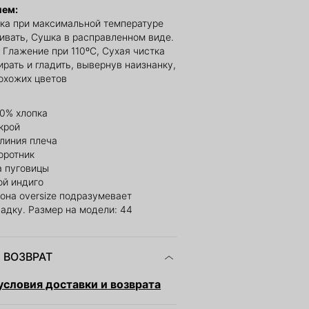
ием:
ка при максимальной температуре
ливать, Сушка в расправленном виде.
 Глажение при 110ºС, Сухая чистка
рать и гладить, вывернув наизнанку,
охожих цветов
00% хлопка
крой
линия плеча
оротник
а пуговицы
ой индиго
она oversize подразумевает
адку. Размер на модели: 44
 ВОЗВРАТ
словия доставки и возврата