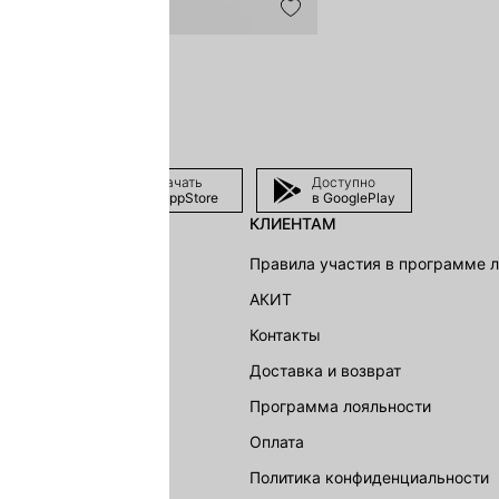
Скачать
Доступно
в AppStore
в GooglePlay
КЛИЕНТАМ
shion Group
Правила участия в программе 
г
АКИТ
акции
Контакты
Доставка и возврат
LOVE REPUBLIC
Программа лояльности
Оплата
Политика конфиденциальности