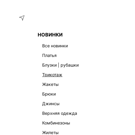
Меню
Каталог
НОВИНКИ
ГЛАВНАЯ
ОДЕЖДА
БЛУЗКИ | РУБАШКИ
ДЖИНСОВАЯ Р
все новинки
платья
блузки | рубашки
трикотаж
жакеты
брюки
джинсы
верхняя одежда
комбинезоны
жилеты