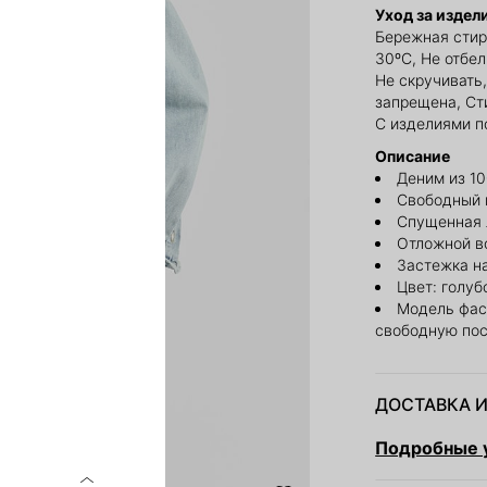
Уход за издел
Бережная стир
30ºС, Не отбе
Не скручивать,
запрещена, Сти
С изделиями п
Описание
Деним из 1
Свободный 
Спущенная 
Отложной в
Застежка н
Цвет: голуб
Модель фас
свободную пос
ДОСТАВКА И
Подробные у