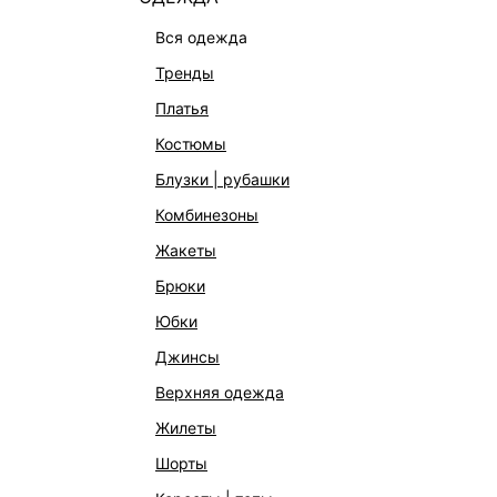
вся одежда
тренды
платья
костюмы
блузки | рубашки
комбинезоны
КАТАЛОГ
КОМПАНИЯ
жакеты
НОВИНКИ
О Melon Fa
брюки
СТУДИО
Франчайзин
юбки
ОФИСНАЯ КОЛЛЕКЦИЯ
Новости и 
джинсы
ОДЕЖДА
Магазины
верхняя одежда
ЭКСКЛЮЗИВНО ОНЛАЙН
Работа в 
жилеты
ОБУВЬ
шорты
СУМКИ