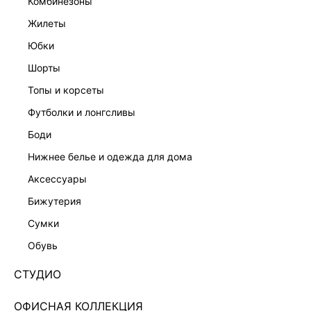
комбинезоны
жилеты
юбки
шорты
топы и корсеты
футболки и лонгсливы
боди
нижнее белье и одежда для дома
аксессуары
бижутерия
БОДИ С КРУЖЕВОМ 6254111353-60
сумки
Нет в наличии
+49 LR
обувь
ЦВЕТ:
БЕЛЫЙ
/
МОЛОЧНЫЙ
СТУДИО
РАЗМЕР
ОФИСНАЯ КОЛЛЕКЦИЯ