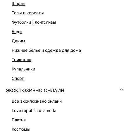
шорты
топы и корсеты
футболки | лонгсливы
боди
деним
Скачать
Доступно
нижнее белье и одежда для дома
в AppStore
в GooglePlay
трикотаж
КАТАЛОГ
купальники
спорт
КОМПАНИЯ
ЭКСКЛЮЗИВНО ОНЛАЙН
все эксклюзивно онлайн
КЛИЕНТАМ
love republic x lamoda
ЛИЧНЫЙ КАБИНЕТ
платья
костюмы