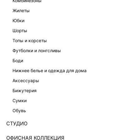
комбинезоны
жилеты
юбки
шорты
топы и корсеты
футболки и лонгсливы
боди
нижнее белье и одежда для дома
аксессуары
бижутерия
ТРИКОТАЖНЫЙ ТОП-ХАЛТЕР В ГОРОШЕК
сумки
6254337821-53
обувь
Нет в наличии
+49 LR
СТУДИО
ЦВЕТ:
ЧЕРНЫЙ
/
ЧЕРНО-БЕЛЫЙ ПРИНТ
ОФИСНАЯ КОЛЛЕКЦИЯ