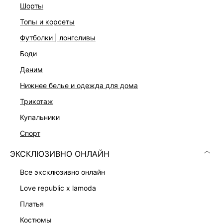
шорты
топы и корсеты
ДОСТАВКА И ВОЗВРАТ
футболки | лонгсливы
Подробные условия доставки и возврата
боди
деним
нижнее белье и одежда для дома
трикотаж
купальники
спорт
Скачать
Доступно
в AppStore
в GooglePlay
ЭКСКЛЮЗИВНО ОНЛАЙН
КАТАЛОГ
все эксклюзивно онлайн
love republic x lamoda
КОМПАНИЯ
платья
костюмы