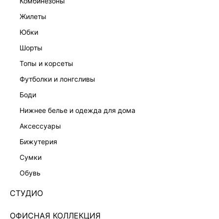
комбинезоны
жилеты
юбки
шорты
топы и корсеты
футболки и лонгсливы
боди
нижнее белье и одежда для дома
аксессуары
бижутерия
НАТУРАЛЬНЫЙ ЛЕН
сумки
ТОП-БАНДО ИЗО ЛЬНА И ВИСКОЗЫ 6254204363-
50
обувь
Нет в наличии
+99 LR
СТУДИО
ЦВЕТ:
ЧЕРНЫЙ
/
ЧЕРНЫЙ
ОФИСНАЯ КОЛЛЕКЦИЯ