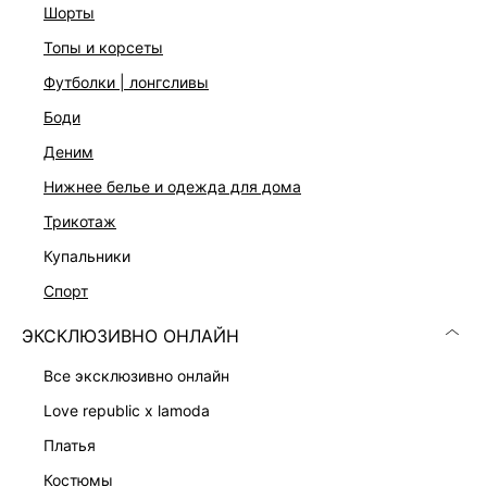
Эластичные вставки и разрезы по бокам
шорты
Застежка на скрытую молнию на спинке
топы и корсеты
Два цвета: черный и молочный
На модели размер 44. Крой модели соответствует
футболки | лонгсливы
стандартному размеру
боди
деним
ДОСТАВКА И ВОЗВРАТ
нижнее белье и одежда для дома
Подробные условия доставки и возврата
трикотаж
купальники
спорт
ЭКСКЛЮЗИВНО ОНЛАЙН
все эксклюзивно онлайн
Скачать
Доступно
love republic x lamoda
в AppStore
в GooglePlay
платья
КАТАЛОГ
костюмы