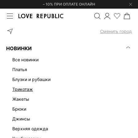
– 10% ПРИ ОПЛАТЕ ОНЛАЙН
ГЛАВНАЯ
ОДЕЖДА
БЛУЗКИ И РУБАШКИ
ТОП-БАНДО ИЗО Л
Сменить город
НОВИНКИ
все новинки
платья
блузки и рубашки
трикотаж
жакеты
брюки
джинсы
верхняя одежда