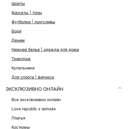
шорты
Застежка на молнию на спинке
Три цвета: розовый с цветочным принтом, полынь и
корсеты | топы
темно-розовый
футболки | лонгсливы
На модели размер 44. Крой модели соответствует
стандартному размеру
боди
деним
ДОСТАВКА И ВОЗВРАТ
нижнее белье | одежда для дома
трикотаж
Подробные условия доставки и возврата
купальники
для спорта | фитнеса
ЭКСКЛЮЗИВНО ОНЛАЙН
все эксклюзивно онлайн
love republic x lamoda
Скачать
Доступно
в AppStore
в GooglePlay
платья
костюмы
КАТАЛОГ