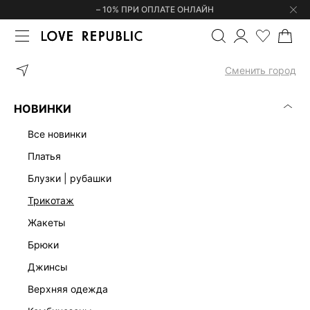
– 10% ПРИ ОПЛАТЕ ОНЛАЙН
ГЛАВНАЯ
ОДЕЖДА
БЛУЗКИ | РУБАШКИ
ТОП С БАСКОЙ И Д
Сменить город
НОВИНКИ
все новинки
платья
блузки | рубашки
трикотаж
жакеты
брюки
джинсы
верхняя одежда