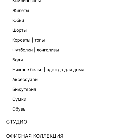
комбинезоны
жилеты
юбки
шорты
корсеты | топы
футболки | лонгсливы
боди
нижнее белье | одежда для дома
аксессуары
бижутерия
ТОП С БАСКОЙ И ДРАПИРОВКАМИ 6255010310-
сумки
240
обувь
Нет в наличии
+89 LR
СТУДИО
ЦВЕТ:
БЕЛЫЙ
/
РОЗОВЫЙ ЦВЕТЫ КРУПНЫЕ
ОФИСНАЯ КОЛЛЕКЦИЯ