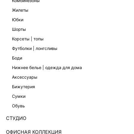
комбинезоны
жилеты
юбки
шорты
корсеты | топы
футболки | лонгсливы
боди
нижнее белье | одежда для дома
аксессуары
бижутерия
ЭКСКЛЮЗИВНО ОНЛАЙН
сумки
ПОЛУПРОЗРАЧНОЕ БОДИ ИЗ СЕТКИ 3451114320-
13
обувь
Нет в наличии
+49 LR
СТУДИО
ЦВЕТ:
ЗЕЛЕНЫЙ
/
ХАКИ/ОЛИВКОВЫЙ
ОФИСНАЯ КОЛЛЕКЦИЯ