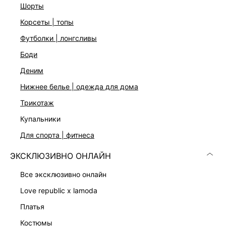
Ластовица с застежкой на кнопки
шорты
Три цвета: синий, черный и хаки
корсеты | топы
На модели размер 42. Крой модели соответствует
стандартному размеру
футболки | лонгсливы
боди
ДОСТАВКА И ВОЗВРАТ
деним
Подробные условия доставки и возврата
нижнее белье | одежда для дома
трикотаж
купальники
для спорта | фитнеса
ЭКСКЛЮЗИВНО ОНЛАЙН
все эксклюзивно онлайн
Скачать
Доступно
в AppStore
в GooglePlay
love republic x lamoda
платья
КАТАЛОГ
костюмы