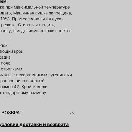
ием:
ка при максимальной температуре
ливать, Машинная сушка запрещена,
110ºС, Профессиональная сухая
 режим., Стирать и гладить,
нанку, с изделиями похожих цветов
опок
ающий крой
садка
 пояс
 стрелками
рманы с декоративными пуговицами
красное вино и черный
размер 42. Крой модели
 стандартному размеру.
 ВОЗВРАТ
словия доставки и возврата