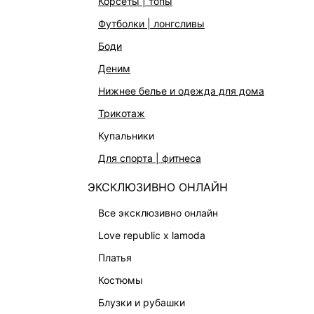
корсеты | топы
АКСЕССУАРЫ | УКРАШЕНИЯ
футболки | лонгсливы
ФИНАЛЬНАЯ РАСПРОДАЖА
боди
ПОДАРОЧНЫЕ СЕРТИФИКАТЫ
деним
BEAUTY
нижнее белье и одежда для дома
БАЛЬЗАМЫ-ТИНТЫ
трикотаж
АРОМАТЫ
купальники
ЛИМИТИРОВАННЫЕ КОЛЛЕКЦИИ
для спорта | фитнеса
КАПСУЛЬНЫЙ ГАРДЕРОБ
ЭКСКЛЮЗИВНО ОНЛАЙН
БОХО-ШИК
В ОТТЕНКАХ СЕРОГО
все эксклюзивно онлайн
LOVE REPUBLIC MAISON
love republic x lamoda
ДАЙДЖЕСТ
платья
LOVE 2.0
костюмы
блузки и рубашки