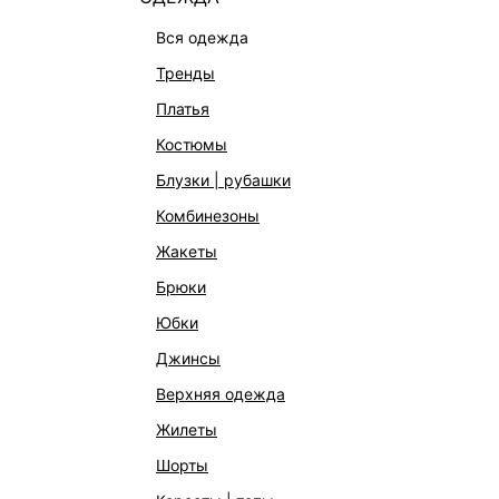
вся одежда
тренды
платья
костюмы
блузки | рубашки
комбинезоны
КАТАЛОГ
КОМПАНИЯ
жакеты
НОВИНКИ
О Melon Fa
брюки
СТУДИО
Франчайзин
юбки
ОФИСНАЯ КОЛЛЕКЦИЯ
Новости и 
джинсы
ОДЕЖДА
Магазины
верхняя одежда
ЭКСКЛЮЗИВНО ОНЛАЙН
Работа в 
жилеты
ОБУВЬ
шорты
СУМКИ