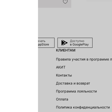
Скачать
Доступно
в AppStore
в GooglePlay
КЛИЕНТАМ
shion Group
Правила участия в программе 
г
АКИТ
акции
Контакты
Доставка и возврат
LOVE REPUBLIC
Программа лояльности
Оплата
Политика конфиденциальности