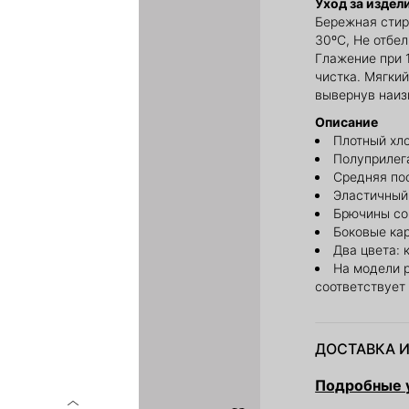
Уход за издел
Бережная стир
30ºС, Не отбе
Глажение при 
чистка. Мягкий
вывернув наиз
Описание
Плотный хл
Полуприлег
Средняя по
Эластичный
Брючины со
Боковые ка
Два цвета: 
На модели 
соответствует
ДОСТАВКА И
Подробные у