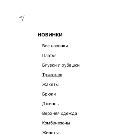
Меню
Каталог
НОВИНКИ
ГЛАВНАЯ
ОДЕЖДА
БРЮКИ
ЗАУЖЕННЫЕ БРЮКИ 3358
все новинки
платья
блузки и рубашки
трикотаж
жакеты
брюки
джинсы
верхняя одежда
комбинезоны
жилеты