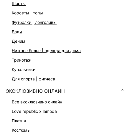
Цвет: черный
шорты
На модели размер 44. Крой модели соответствует
корсеты | топы
стандартному размеру
футболки | лонгсливы
боди
ДОСТАВКА И ВОЗВРАТ
деним
Подробные условия доставки и возврата
нижнее белье | одежда для дома
трикотаж
купальники
для спорта | фитнеса
ЭКСКЛЮЗИВНО ОНЛАЙН
Скачать
Доступно
все эксклюзивно онлайн
в AppStore
в GooglePlay
love republic x lamoda
КАТАЛОГ
платья
костюмы