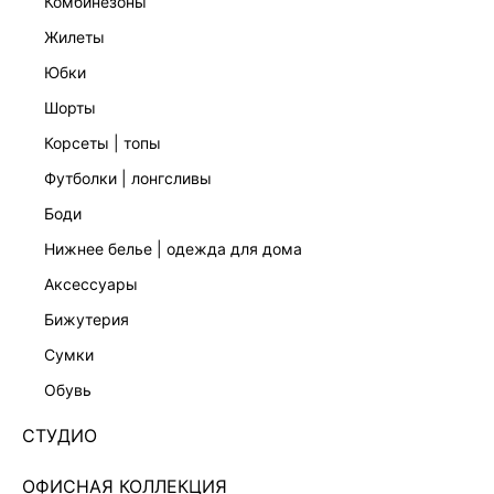
комбинезоны
жилеты
юбки
шорты
корсеты | топы
футболки | лонгсливы
боди
нижнее белье | одежда для дома
аксессуары
бижутерия
ЭКСКЛЮЗИВНО ОНЛАЙН
сумки
БРЮКИ-ПАЛАЦЦО С ВЫСОКОЙ ПОСАДКОЙ
4255215749-60
обувь
Нет в наличии
+199 LR
СТУДИО
ЦВЕТ:
БЕЛЫЙ
/
МОЛОЧНЫЙ
ОФИСНАЯ КОЛЛЕКЦИЯ