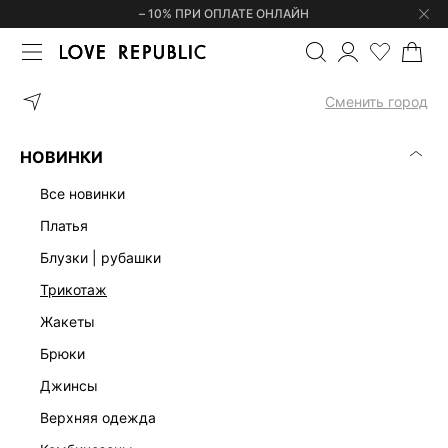
– 10% ПРИ ОПЛАТЕ ОНЛАЙН
ГЛАВНАЯ
ОДЕЖДА
БРЮКИ
БРЮКИ-ПАЛАЦЦО С ВЫСОКОЙ П
Сменить город
НОВИНКИ
все новинки
платья
блузки | рубашки
трикотаж
жакеты
брюки
джинсы
верхняя одежда