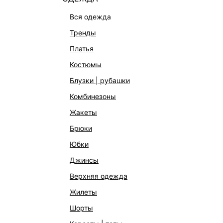
вся одежда
тренды
платья
костюмы
блузки | рубашки
комбинезоны
жакеты
КАТАЛОГ
КОМПАНИЯ
брюки
НОВИНКИ
О Melon Fa
юбки
СТУДИО
Франчайзин
джинсы
ОФИСНАЯ КОЛЛЕКЦИЯ
Новости и 
верхняя одежда
ОДЕЖДА
Магазины
жилеты
ЭКСКЛЮЗИВНО ОНЛАЙН
Работа в 
шорты
ОБУВЬ