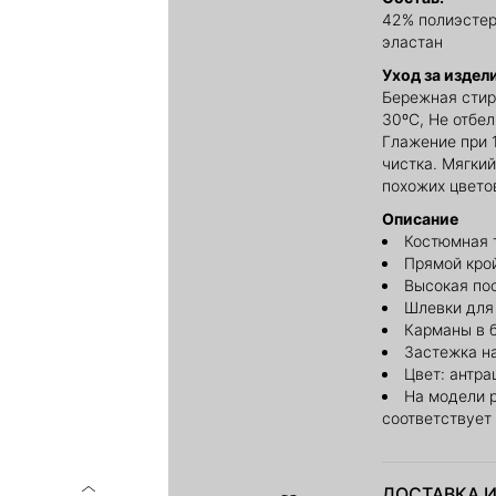
42% полиэстер
эластан
Уход за издел
Бережная стир
30ºС, Не отбе
Глажение при 
чистка. Мягки
похожих цвето
Описание
Костюмная 
Прямой кро
Высокая по
Шлевки для
Карманы в 
Застежка на
Цвет: антра
На модели 
соответствует
ДОСТАВКА И