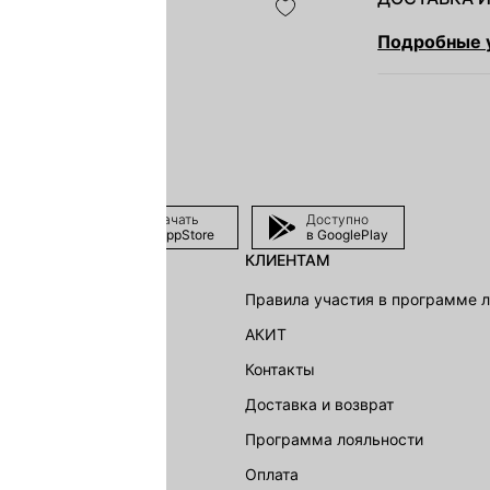
Подробные у
Скачать
Доступно
в AppStore
в GooglePlay
КЛИЕНТАМ
shion Group
Правила участия в программе 
г
АКИТ
акции
Контакты
Доставка и возврат
LOVE REPUBLIC
Программа лояльности
Оплата