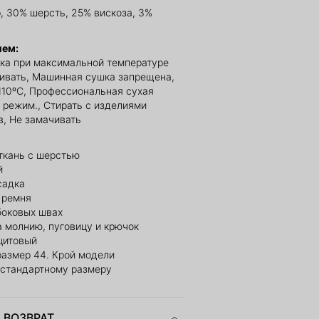
, 30% шерсть, 25% вискоза, 3%
ием:
ка при максимальной температуре
ливать, Машинная сушка запрещена,
110ºС, Профессиональная сухая
й режим., Стирать с изделиями
в, Не замачивать
ткань с шерстью
й
садка
 ремня
боковых швах
 молнию, пуговицу и крючок
цитовый
размер 44. Крой модели
 стандартному размеру
 ВОЗВРАТ