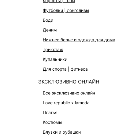
корсеты | топы
СУМКИ
футболки | лонгсливы
АКСЕССУАРЫ | УКРАШЕНИЯ
боди
ФИНАЛЬНАЯ РАСПРОДАЖА
деним
ПОДАРОЧНЫЕ СЕРТИФИКАТЫ
нижнее белье и одежда для дома
BEAUTY
трикотаж
БАЛЬЗАМЫ-ТИНТЫ
купальники
АРОМАТЫ
для спорта | фитнеса
ЛИМИТИРОВАННЫЕ КОЛЛЕКЦИИ
ЭКСКЛЮЗИВНО ОНЛАЙН
КАПСУЛЬНЫЙ ГАРДЕРОБ
все эксклюзивно онлайн
БОХО-ШИК
love republic x lamoda
В ОТТЕНКАХ СЕРОГО
платья
LOVE REPUBLIC MAISON
костюмы
ДАЙДЖЕСТ
блузки и рубашки
LOVE 2.0