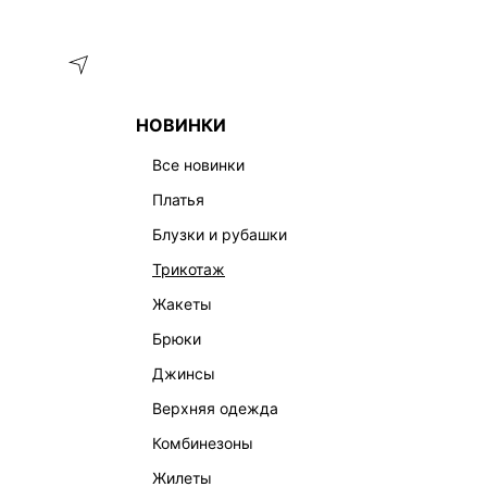
Меню
Каталог
НОВИНКИ
ГЛАВНАЯ
ОДЕЖДА
БРЮКИ
БРЮКИ ПРЯМОГО КРОЯ С
все новинки
платья
блузки и рубашки
трикотаж
жакеты
брюки
джинсы
верхняя одежда
комбинезоны
жилеты