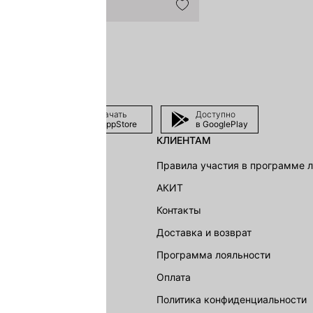
Скачать
Доступно
в AppStore
в GooglePlay
КЛИЕНТАМ
shion Group
Правила участия в программе 
г
АКИТ
акции
Контакты
Доставка и возврат
LOVE REPUBLIC
Программа лояльности
Оплата
Политика конфиденциальности