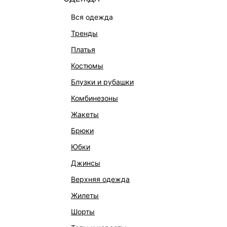
вся одежда
тренды
платья
костюмы
блузки и рубашки
комбинезоны
КАТАЛОГ
КОМПАНИЯ
жакеты
НОВИНКИ
О Melon Fa
брюки
СТУДИО
Франчайзин
юбки
ОФИСНАЯ КОЛЛЕКЦИЯ
Новости и 
джинсы
ОДЕЖДА
Магазины
верхняя одежда
ЭКСКЛЮЗИВНО ОНЛАЙН
Работа в 
жилеты
ОБУВЬ
шорты
СУМКИ