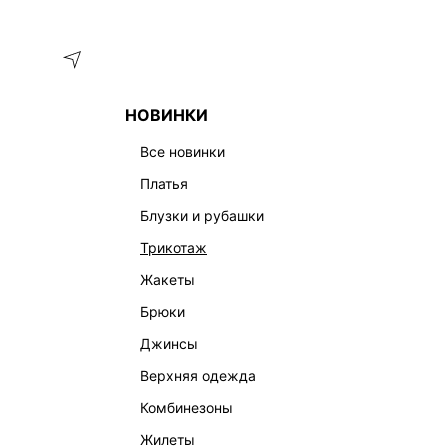
Меню
Каталог
НОВИНКИ
ГЛАВНАЯ
ОДЕЖДА
БРЮКИ
БРЮКИ-ПАЛАЦЦО С РЕМН
все новинки
платья
блузки и рубашки
трикотаж
жакеты
брюки
джинсы
верхняя одежда
комбинезоны
жилеты