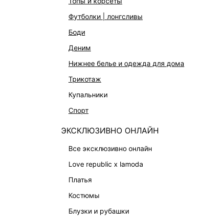
топы и корсеты
АКСЕССУАРЫ И УКРАШЕНИЯ
футболки | лонгсливы
ФИНАЛЬНАЯ РАСПРОДАЖА
боди
ПОДАРОЧНЫЕ СЕРТИФИКАТЫ
деним
BEAUTY
нижнее белье и одежда для дома
БАЛЬЗАМЫ-ТИНТЫ
трикотаж
АРОМАТЫ
купальники
ЛИМИТИРОВАННЫЕ КОЛЛЕКЦИИ
спорт
КАПСУЛЬНЫЙ ГАРДЕРОБ
ЭКСКЛЮЗИВНО ОНЛАЙН
БОХО-ШИК
В ОТТЕНКАХ СЕРОГО
все эксклюзивно онлайн
LOVE REPUBLIC MAISON
love republic x lamoda
ДАЙДЖЕСТ
платья
LOVE 2.0
костюмы
блузки и рубашки