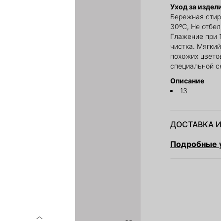
Уход за издел
Бережная стир
30ºС, Не отбе
Глажение при 
чистка. Мягки
похожих цвето
специальной с
Описание
13
ДОСТАВКА И
Подробные у