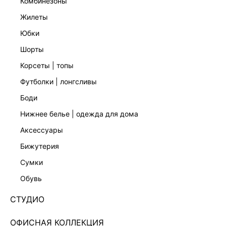
комбинезоны
жилеты
юбки
шорты
корсеты | топы
футболки | лонгсливы
боди
нижнее белье | одежда для дома
аксессуары
бижутерия
БРЮКИ РАСКЛЕШЕННОГО КРОЯ СО СТРЕЛКАМИ
сумки
5152214725-50
обувь
Нет в наличии
+39 LR
СТУДИО
ЦВЕТ:
ЧЕРНЫЙ
/
ЧЕРНЫЙ
ОФИСНАЯ КОЛЛЕКЦИЯ