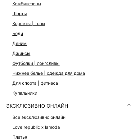
комбинезоны
шорты
корсеты | топы
боди
деним
Скачать
Доступно
в AppStore
в GooglePlay
джинсы
КАТАЛОГ
футболки | лонгсливы
нижнее белье | одежда для дома
КОМПАНИЯ
для спорта | фитнеса
купальники
КЛИЕНТАМ
ЭКСКЛЮЗИВНО ОНЛАЙН
все эксклюзивно онлайн
ЛИЧНЫЙ КАБИНЕТ
love republic x lamoda
платья