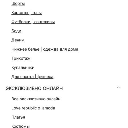
шорты
Бережная стирка при максимальной температуре 30ºС, Не
отбеливать, Машинная сушка запрещена, Глажение при
корсеты | топы
110ºС, Профессиональная сухая чистка. Мягкий режим.,
футболки | лонгсливы
Стирать с изделиями похожих цветов, Глажение с
использованием специальной сетки
боди
Описание
деним
50
нижнее белье | одежда для дома
трикотаж
ДОСТАВКА И ВОЗВРАТ
купальники
Подробные условия доставки и возврата
для спорта | фитнеса
ЭКСКЛЮЗИВНО ОНЛАЙН
все эксклюзивно онлайн
love republic x lamoda
платья
Скачать
Доступно
костюмы