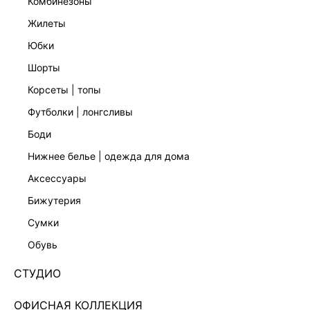
комбинезоны
жилеты
юбки
шорты
корсеты | топы
футболки | лонгсливы
боди
нижнее белье | одежда для дома
аксессуары
бижутерия
БРЮКИ ПРЯМОГО КРОЯ СО СТРЕЛКАМИ
сумки
5153219729-50
обувь
4 999 ₽
+249 LR
СТУДИО
1,250 ₽
x 4 платежа с Подели
ЦВЕТ:
ЧЕРНЫЙ
/
ЧЕРНЫЙ
ОФИСНАЯ КОЛЛЕКЦИЯ