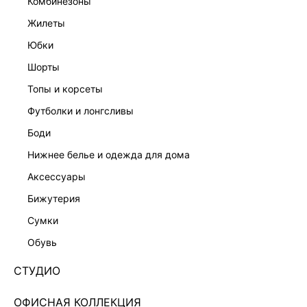
комбинезоны
жилеты
юбки
шорты
топы и корсеты
футболки и лонгсливы
боди
нижнее белье и одежда для дома
аксессуары
бижутерия
ТРИКОТАЖНЫЕ БРЮКИ С ГРАФИЧНЫМ УЗОРОМ
сумки
5254311704-50
обувь
Нет в наличии
+49 LR
СТУДИО
ЦВЕТ:
ЧЕРНЫЙ
/
ЧЕРНЫЙ
ОФИСНАЯ КОЛЛЕКЦИЯ