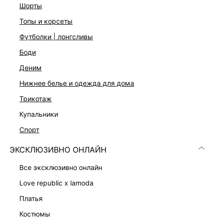
шорты
топы и корсеты
футболки | лонгсливы
боди
деним
Скачать
Доступно
нижнее белье и одежда для дома
в AppStore
в GooglePlay
трикотаж
КАТАЛОГ
купальники
спорт
КОМПАНИЯ
ЭКСКЛЮЗИВНО ОНЛАЙН
КЛИЕНТАМ
все эксклюзивно онлайн
love republic x lamoda
ЛИЧНЫЙ КАБИНЕТ
платья
костюмы