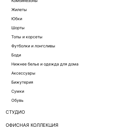
комбинезоны
жилеты
юбки
шорты
топы и корсеты
футболки и лонгсливы
боди
нижнее белье и одежда для дома
аксессуары
бижутерия
БРЮКИ ПРЯМОГО КРОЯ С ВИСКОЗОЙ
сумки
5357005713-60
обувь
Нет в наличии
+64 LR
СТУДИО
ЦВЕТ:
БЕЛЫЙ
/
МОЛОЧНЫЙ
ОФИСНАЯ КОЛЛЕКЦИЯ