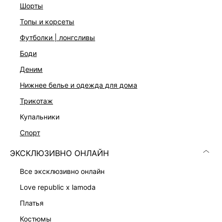
Два цвета: белый и черный
шорты
На модели размер 44. Крой модели соответствует
топы и корсеты
стандартному размеру
футболки | лонгсливы
боди
ДОСТАВКА И ВОЗВРАТ
деним
Подробные условия доставки и возврата
нижнее белье и одежда для дома
трикотаж
купальники
спорт
ЭКСКЛЮЗИВНО ОНЛАЙН
Скачать
Доступно
все эксклюзивно онлайн
в AppStore
в GooglePlay
love republic x lamoda
КАТАЛОГ
платья
костюмы