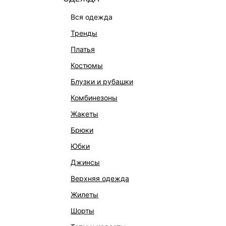
вся одежда
тренды
платья
костюмы
блузки и рубашки
комбинезоны
КАТАЛОГ
КОМПАНИЯ
жакеты
НОВИНКИ
О Melon Fa
брюки
СТУДИО
Франчайзин
юбки
ОФИСНАЯ КОЛЛЕКЦИЯ
Новости и 
джинсы
ОДЕЖДА
Магазины
верхняя одежда
ЭКСКЛЮЗИВНО ОНЛАЙН
Работа в 
жилеты
ОБУВЬ
шорты
СУМКИ