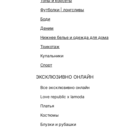
топы и корсеты
АКСЕССУАРЫ И УКРАШЕНИЯ
футболки | лонгсливы
ФИНАЛЬНАЯ РАСПРОДАЖА
боди
ПОДАРОЧНЫЕ СЕРТИФИКАТЫ
деним
BEAUTY
нижнее белье и одежда для дома
БАЛЬЗАМЫ-ТИНТЫ
трикотаж
АРОМАТЫ
купальники
ЛИМИТИРОВАННЫЕ КОЛЛЕКЦИИ
спорт
КАПСУЛЬНЫЙ ГАРДЕРОБ
ЭКСКЛЮЗИВНО ОНЛАЙН
БОХО-ШИК
В ОТТЕНКАХ СЕРОГО
все эксклюзивно онлайн
LOVE REPUBLIC MAISON
love republic x lamoda
ДАЙДЖЕСТ
платья
LOVE 2.0
костюмы
блузки и рубашки