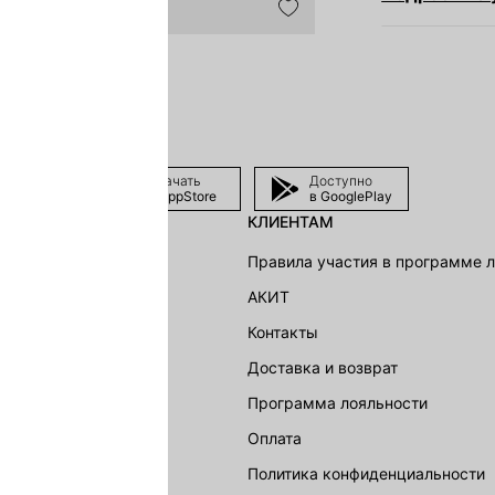
Скачать
Доступно
в AppStore
в GooglePlay
КЛИЕНТАМ
shion Group
Правила участия в программе 
г
АКИТ
акции
Контакты
Доставка и возврат
LOVE REPUBLIC
Программа лояльности
Оплата
Политика конфиденциальности