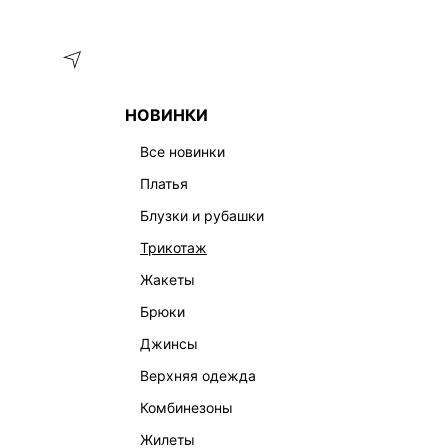
Меню
Каталог
НОВИНКИ
ГЛАВНАЯ
ОДЕЖДА
БРЮКИ
БРЮКИ ИЗ ЭКОКОЖИ 5359
все новинки
платья
блузки и рубашки
трикотаж
жакеты
брюки
джинсы
верхняя одежда
комбинезоны
жилеты