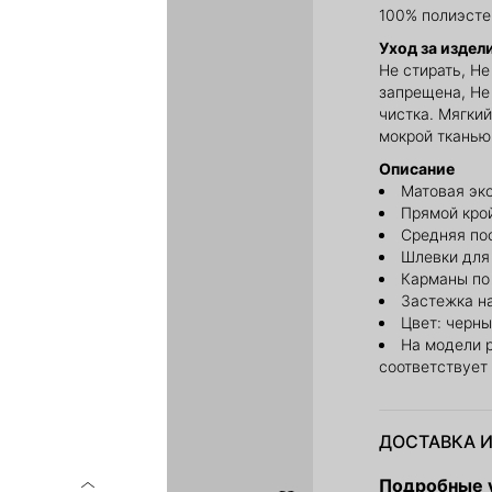
100% полиэсте
Уход за издел
Не стирать, Н
запрещена, Не
чистка. Мягки
мокрой тканью
Описание
Матовая эк
Прямой кро
Средняя по
Шлевки для
Карманы по
Застежка на
Цвет: черн
На модели 
соответствует
ДОСТАВКА И
Подробные у