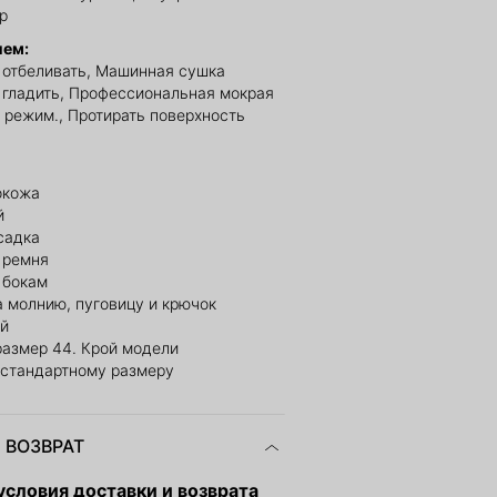
р
ием:
е отбеливать, Машинная сушка
 гладить, Профессиональная мокрая
й режим., Протирать поверхность
окожа
й
садка
 ремня
 бокам
 молнию, пуговицу и крючок
ый
размер 44. Крой модели
 стандартному размеру
 ВОЗВРАТ
словия доставки и возврата