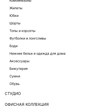
комбинезоны
жилеты
юбки
шорты
топы и корсеты
футболки и лонгсливы
боди
нижнее белье и одежда для дома
аксессуары
бижутерия
ТРИКОТАЖНЫЕ БРЮКИ НА КУЛИСКЕ 5450101711-
сумки
61
обувь
Нет в наличии
+64 LR
СТУДИО
ЦВЕТ:
БЕЖЕВЫЙ
/
КРЕМОВЫЙ/СВЕТЛЫЙ БЕЖ
ОФИСНАЯ КОЛЛЕКЦИЯ