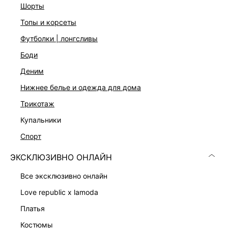
стандартному размеру
шорты
топы и корсеты
футболки | лонгсливы
ДОСТАВКА И ВОЗВРАТ
боди
Подробные условия доставки и возврата
деним
нижнее белье и одежда для дома
трикотаж
купальники
спорт
Скачать
Доступно
ЭКСКЛЮЗИВНО ОНЛАЙН
в AppStore
в GooglePlay
все эксклюзивно онлайн
КАТАЛОГ
love republic x lamoda
платья
КОМПАНИЯ
костюмы