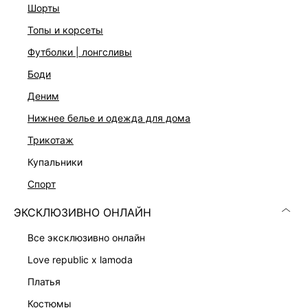
шорты
Два цвета: черный и темно-коричневый
На модели размер 44. Крой модели соответствует
топы и корсеты
стандартному размеру
футболки | лонгсливы
боди
ДОСТАВКА И ВОЗВРАТ
деним
Подробные условия доставки и возврата
нижнее белье и одежда для дома
трикотаж
купальники
спорт
ЭКСКЛЮЗИВНО ОНЛАЙН
все эксклюзивно онлайн
Скачать
Доступно
в AppStore
в GooglePlay
love republic x lamoda
КАТАЛОГ
платья
костюмы