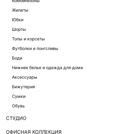
комбинезоны
жилеты
юбки
шорты
топы и корсеты
футболки и лонгсливы
боди
нижнее белье и одежда для дома
аксессуары
бижутерия
ЭКСКЛЮЗИВНО ОНЛАЙН
сумки
БРЮКИ ИЗ ЭКОКОЖИ 5450220738-50
обувь
Нет в наличии
+49 LR
СТУДИО
ЦВЕТ:
ЧЕРНЫЙ
/
ЧЕРНЫЙ
ОФИСНАЯ КОЛЛЕКЦИЯ
РАЗМЕР