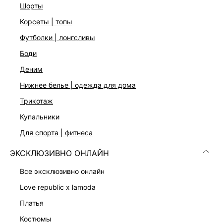
шорты
На модели размер 44. Крой модели соответствует
стандартному размеру
корсеты | топы
футболки | лонгсливы
ДОСТАВКА И ВОЗВРАТ
боди
деним
Подробные условия доставки и возврата
нижнее белье | одежда для дома
трикотаж
купальники
для спорта | фитнеса
ЭКСКЛЮЗИВНО ОНЛАЙН
Скачать
Доступно
все эксклюзивно онлайн
в AppStore
в GooglePlay
love republic x lamoda
КАТАЛОГ
платья
костюмы