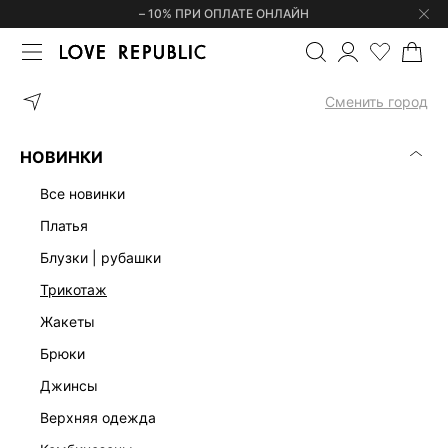
– 10% ПРИ ОПЛАТЕ ОНЛАЙН
ГЛАВНАЯ
ОДЕЖДА
БРЮКИ
БРЮКИ BARREL LEG С ВИСКОЗО
Сменить город
НОВИНКИ
все новинки
платья
блузки | рубашки
трикотаж
жакеты
брюки
джинсы
верхняя одежда