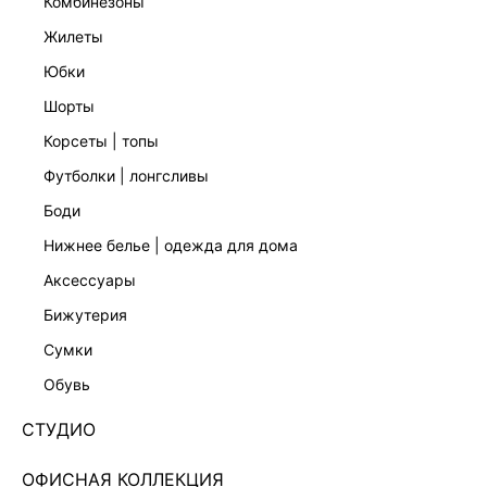
комбинезоны
жилеты
юбки
шорты
корсеты | топы
футболки | лонгсливы
боди
нижнее белье | одежда для дома
аксессуары
бижутерия
ХИТ
сумки
БРЮКИ BARREL LEG С ВИСКОЗОЙ 5450214733-50
обувь
Нет в наличии
+149 LR
СТУДИО
ЦВЕТ:
ЧЕРНЫЙ
/
ЧЕРНЫЙ
ОФИСНАЯ КОЛЛЕКЦИЯ
РАЗМЕР