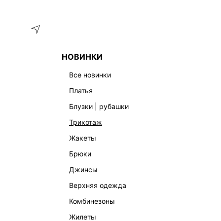
Меню
Каталог
НОВИНКИ
ГЛАВНАЯ
ОДЕЖДА
БРЮКИ
БРЮКИ ЗАУЖЕННОГО КРОЯ
все новинки
платья
блузки | рубашки
трикотаж
жакеты
брюки
джинсы
верхняя одежда
комбинезоны
жилеты