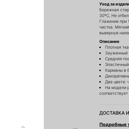
Уход за издел
Бережная стир
30ºС, Не отбе
Глажение при 
чистка. Мягкий
вывернув наиз
Описание
Плотная тка
Зауженный 
Средняя по
Эластичный
Карманы в 
Декоративн
Два цвета: 
На модели 
соответствует
ДОСТАВКА И
Подробные у