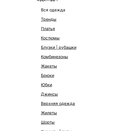
вся одежда
тренды
платья
костюмы
блузки | рубашки
комбинезоны
КАТАЛОГ
КОМПАНИЯ
жакеты
НОВИНКИ
О Melon Fa
брюки
СТУДИО
Франчайзин
юбки
ОФИСНАЯ КОЛЛЕКЦИЯ
Новости и 
джинсы
ОДЕЖДА
Магазины
верхняя одежда
ЭКСКЛЮЗИВНО ОНЛАЙН
Работа в 
жилеты
ОБУВЬ
шорты
СУМКИ