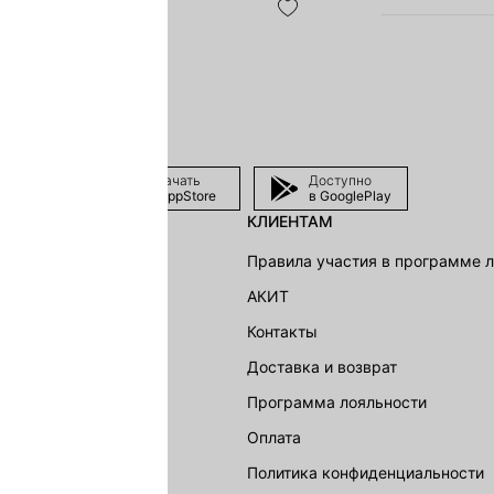
Скачать
Доступно
в AppStore
в GooglePlay
КЛИЕНТАМ
shion Group
Правила участия в программе 
г
АКИТ
акции
Контакты
Доставка и возврат
LOVE REPUBLIC
Программа лояльности
Оплата
Политика конфиденциальности