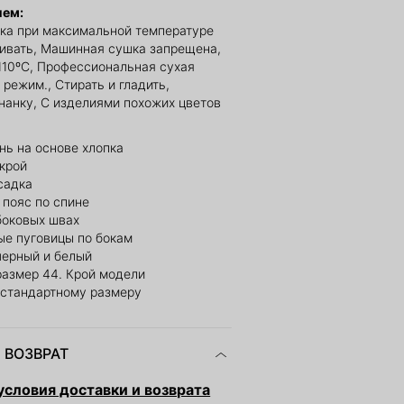
ием:
ка при максимальной температуре
ливать, Машинная сушка запрещена,
110ºС, Профессиональная сухая
 режим., Стирать и гладить,
нанку, С изделиями похожих цветов
нь на основе хлопка
крой
садка
 пояс по спине
боковых швах
ые пуговицы по бокам
черный и белый
размер 44. Крой модели
 стандартному размеру
 ВОЗВРАТ
словия доставки и возврата