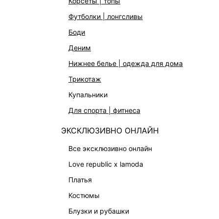
корсеты | топы
АКСЕССУАРЫ | УКРАШЕНИЯ
футболки | лонгсливы
ФИНАЛЬНАЯ РАСПРОДАЖА
боди
ПОДАРОЧНЫЕ СЕРТИФИКАТЫ
деним
BEAUTY
нижнее белье | одежда для дома
БАЛЬЗАМЫ-ТИНТЫ
трикотаж
АРОМАТЫ
купальники
ЛИМИТИРОВАННЫЕ КОЛЛЕКЦИИ
для спорта | фитнеса
КАПСУЛЬНЫЙ ГАРДЕРОБ
ЭКСКЛЮЗИВНО ОНЛАЙН
БОХО-ШИК
В ОТТЕНКАХ СЕРОГО
все эксклюзивно онлайн
LOVE REPUBLIC MAISON
love republic x lamoda
ДАЙДЖЕСТ
платья
LOVE 2.0
костюмы
блузки и рубашки