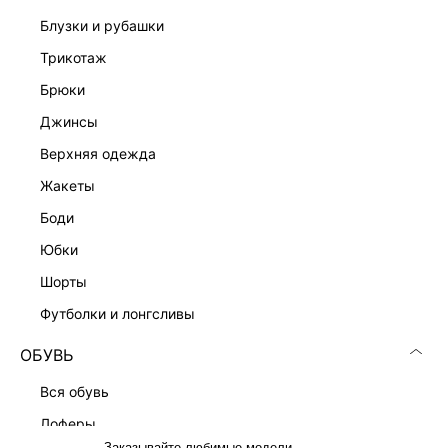
блузки и рубашки
трикотаж
Скачать
Доступно
брюки
в AppStore
в GooglePlay
джинсы
КАТАЛОГ
верхняя одежда
жакеты
КОМПАНИЯ
боди
юбки
КЛИЕНТАМ
шорты
футболки и лонгсливы
ЛИЧНЫЙ КАБИНЕТ
ОБУВЬ
вся обувь
лоферы
Заказывайте любимые модели