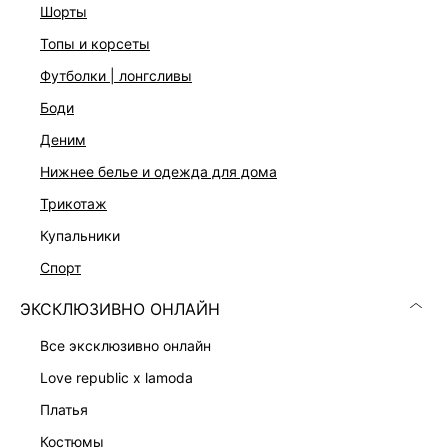
шорты
отбеливать, Машинная сушка запрещена, Глажение при
110ºС, Профессиональная сухая чистка. Мягкий режим.,
топы и корсеты
Стирать и гладить, вывернув наизнанку, С изделиями
похожих цветов, Стирать перед первым использованием
футболки | лонгсливы
Описание
боди
Плотная дышащая ткань из полиамида с эластаном
деним
Облегающий крой
Высокая посадка
нижнее белье и одежда для дома
Моделирующие плоские швы
трикотаж
Цвет: черный
На модели размер 44. Крой модели соответствует
купальники
стандартному размеру
спорт
ЭКСКЛЮЗИВНО ОНЛАЙН
ДОСТАВКА И ВОЗВРАТ
все эксклюзивно онлайн
Подробные условия доставки и возврата
love republic x lamoda
платья
костюмы