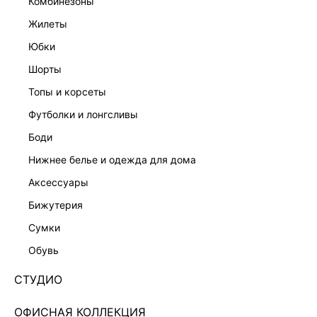
комбинезоны
жилеты
юбки
шорты
топы и корсеты
футболки и лонгсливы
боди
нижнее белье и одежда для дома
аксессуары
бижутерия
СПОРТИВНЫЕ БРЮКИ КЛЕШ 6254101721-50
сумки
3 599 ₽
4 999 ₽
-28%
обувь
+179 LR
900 ₽
x 4 платежа с Подели
СТУДИО
ЦВЕТ:
ЧЕРНЫЙ
/
ЧЕРНЫЙ
ОФИСНАЯ КОЛЛЕКЦИЯ