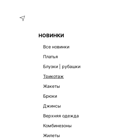
Меню
Каталог
НОВИНКИ
ГЛАВНАЯ
ОДЕЖДА
БРЮКИ
БРЮКИ ИЗ ХЛОПКА С ОБ
все новинки
платья
блузки | рубашки
трикотаж
жакеты
брюки
джинсы
верхняя одежда
комбинезоны
жилеты