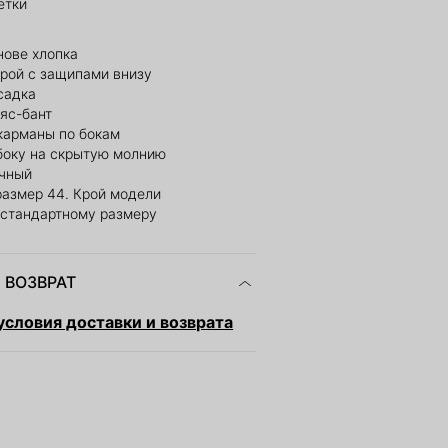
етки
нове хлопка
рой с защипами внизу
садка
яс-бант
карманы по бокам
боку на скрытую молнию
очный
размер 44. Крой модели
 стандартному размеру
 ВОЗВРАТ
словия доставки и возврата