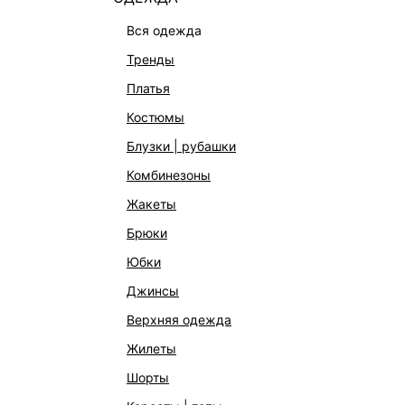
вся одежда
тренды
платья
костюмы
блузки | рубашки
комбинезоны
жакеты
брюки
юбки
джинсы
верхняя одежда
жилеты
шорты