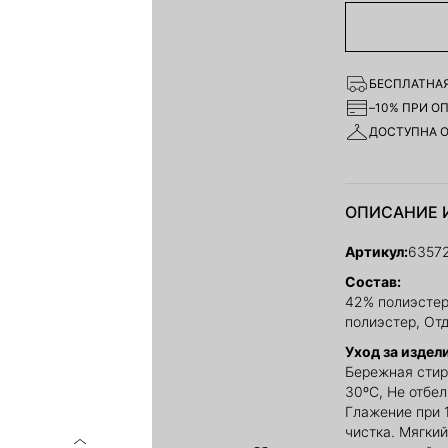
БЕСПЛАТНАЯ
–10% ПРИ О
ДОСТУПНА 
ОПИСАНИЕ 
Артикул:
6357
Состав:
42% полиэстер
полиэстер, От
Уход за издел
Бережная стир
30ºС, Не отбе
Глажение при 
чистка. Мягки