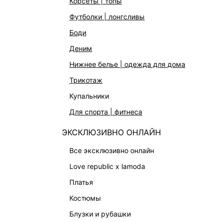
корсеты | топы
футболки | лонгсливы
боди
КАТАЛОГ
КОМПАНИЯ
деним
НОВИНКИ
О Melon Fa
нижнее белье | одежда для дома
СТУДИО
Франчайзин
трикотаж
ОФИСНАЯ КОЛЛЕКЦИЯ
Новости и 
купальники
ОДЕЖДА
Магазины
для спорта | фитнеса
ЭКСКЛЮЗИВНО ОНЛАЙН
Работа в 
ЭКСКЛЮЗИВНО ОНЛАЙН
ОБУВЬ
СУМКИ
все эксклюзивно онлайн
АКСЕССУАРЫ | УКРАШЕНИЯ
love republic x lamoda
ФИНАЛЬНАЯ РАСПРОДАЖА
платья
ПОДАРОЧНЫЕ СЕРТИФИКАТЫ
костюмы
BEAUTY
блузки и рубашки