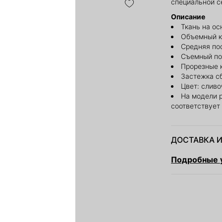
специальной с
Описание
Ткань на ос
Объемный к
Средняя по
Съемный по
Прорезные 
Застежка с
Цвет: слив
На модели 
соответствует
ДОСТАВКА И
Подробные у