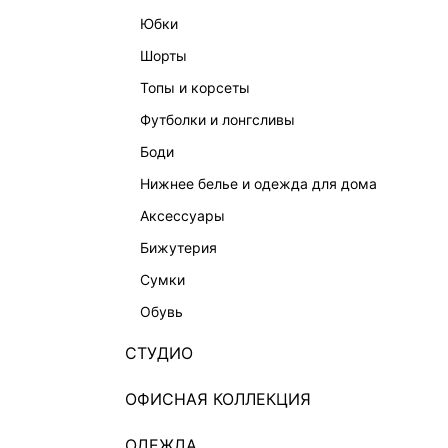
юбки
шорты
топы и корсеты
футболки и лонгсливы
боди
нижнее белье и одежда для дома
аксессуары
бижутерия
ДЖИНСЫ RELAXED FIT С КРИСТАЛЛАМИ
ПРЯМЫ
5 999 ₽
11 999 ₽
-50%
7 999 ₽
сумки
ВЕЧЕРНЯЯ КОЛЛЕКЦИЯ
обувь
СТУДИО
ОФИСНАЯ КОЛЛЕКЦИЯ
ОДЕЖДА