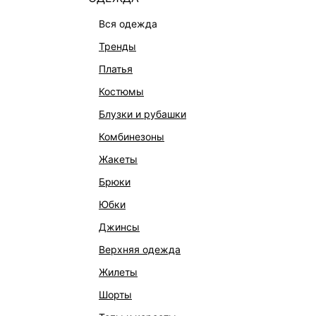
вся одежда
тренды
платья
костюмы
блузки и рубашки
комбинезоны
жакеты
брюки
юбки
ПРЯМЫЕ ДЖИНСЫ
ПРЯМЫ
джинсы
5 999 ₽
5 599 ₽
-
верхняя одежда
жилеты
шорты