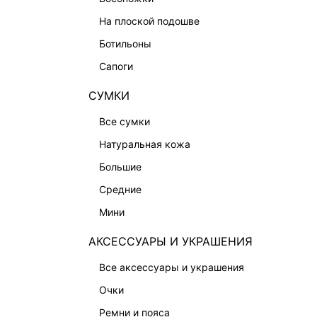
ОБУВЬ
на плоской подошве
СУМКИ
ботильоны
АКСЕССУАРЫ И УКРАШЕНИЯ
сапоги
ФИНАЛЬНАЯ РАСПРОДАЖА
СУМКИ
ПОДАРОЧНЫЕ СЕРТИФИКАТЫ
BEAUTY
все сумки
БАЛЬЗАМЫ-ТИНТЫ
натуральная кожа
АРОМАТЫ
большие
ЛИМИТИРОВАННЫЕ КОЛЛЕКЦИИ
средние
КАПСУЛЬНЫЙ ГАРДЕРОБ
мини
БОХО-ШИК
АКСЕССУАРЫ И УКРАШЕНИЯ
В ОТТЕНКАХ СЕРОГО
все аксессуары и украшения
LOVE REPUBLIC MAISON
очки
ДАЙДЖЕСТ
ремни и пояса