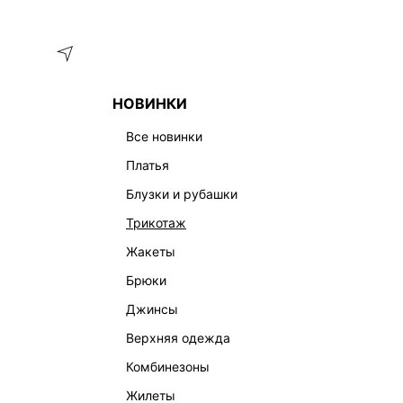
Меню
Каталог
НОВИНКИ
ГЛАВНАЯ
ОДЕЖДА
ДЕНИМ
все новинки
ЖЕНСКАЯ ОДЕЖДА ИЗ ДЕНИМА
платья
ДЖИНСЫ
ЮБКИ
ПЛАТЬЯ И КОМБИНЕЗОНЫ
ШОР
блузки и рубашки
трикотаж
жакеты
брюки
джинсы
верхняя одежда
комбинезоны
жилеты