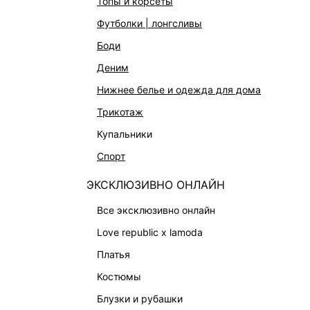
топы и корсеты
футболки | лонгсливы
боди
деним
нижнее белье и одежда для дома
трикотаж
купальники
спорт
ЭКСКЛЮЗИВНО ОНЛАЙН
все эксклюзивно онлайн
love republic x lamoda
платья
ДЖИНСЫ RELAXED FIT
ДЖИНСЫ
костюмы
2 999 ₽
7 999 ₽
-63%
8 999 ₽
ЭКСКЛЮЗИВНО ОНЛАЙН
блузки и рубашки