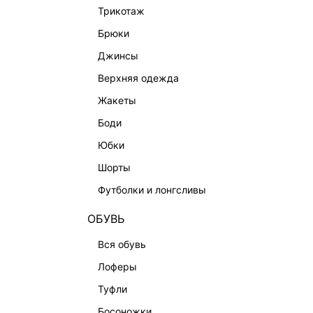
трикотаж
брюки
джинсы
верхняя одежда
жакеты
боди
юбки
шорты
КАТАЛОГ
КОМПАНИЯ
футболки и лонгсливы
НОВИНКИ
О Melon Fa
ОБУВЬ
СТУДИО
Франчайзин
вся обувь
ОФИСНАЯ КОЛЛЕКЦИЯ
Новости и 
лоферы
ОДЕЖДА
Магазины
туфли
ЭКСКЛЮЗИВНО ОНЛАЙН
Работа в 
босоножки