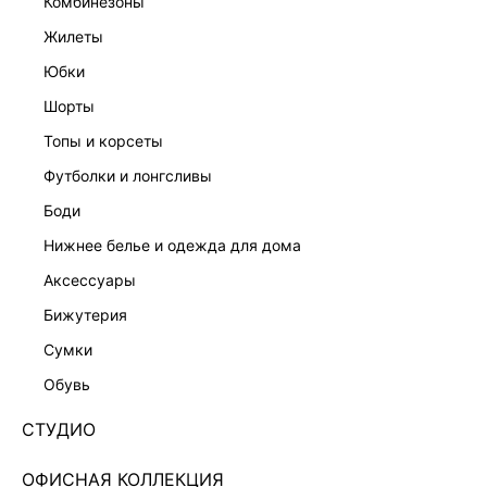
комбинезоны
жилеты
юбки
шорты
топы и корсеты
футболки и лонгсливы
боди
нижнее белье и одежда для дома
аксессуары
бижутерия
ЭКСКЛЮЗИВНО ОНЛАЙН
сумки
ПРЯМЫЕ ДЖИНСЫ С ВЫСОКОЙ ПОСАДКОЙ
4254404709-100
обувь
Нет в наличии
+99 LR
СТУДИО
ЦВЕТ:
СИНИЙ
/
УЛЬТРА СВЕТЛЫЙ ИНДИГО
ОФИСНАЯ КОЛЛЕКЦИЯ