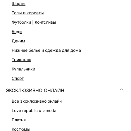
Цвет: ультра-светлый индиго
шорты
На модели размер 44. Крой модели соответствует
топы и корсеты
стандартному размеру
футболки | лонгсливы
боди
ДОСТАВКА И ВОЗВРАТ
деним
Подробные условия доставки и возврата
нижнее белье и одежда для дома
трикотаж
купальники
спорт
ЭКСКЛЮЗИВНО ОНЛАЙН
Скачать
Доступно
все эксклюзивно онлайн
в AppStore
в GooglePlay
love republic x lamoda
КАТАЛОГ
платья
костюмы