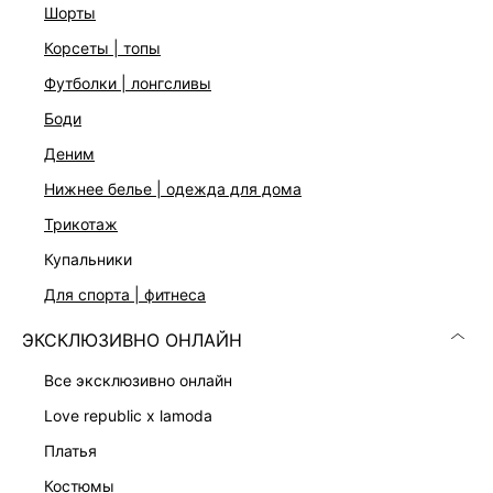
Застежка: молния и пуговица
шорты
Цвет: голубой индиго
корсеты | топы
Модель фасона oversize подразумевает свободную
посадку. Размер на модели: 44
футболки | лонгсливы
боди
ДОСТАВКА И ВОЗВРАТ
деним
нижнее белье | одежда для дома
Подробные условия доставки и возврата
трикотаж
купальники
для спорта | фитнеса
ЭКСКЛЮЗИВНО ОНЛАЙН
все эксклюзивно онлайн
Скачать
Доступно
в AppStore
в GooglePlay
love republic x lamoda
платья
КАТАЛОГ
костюмы