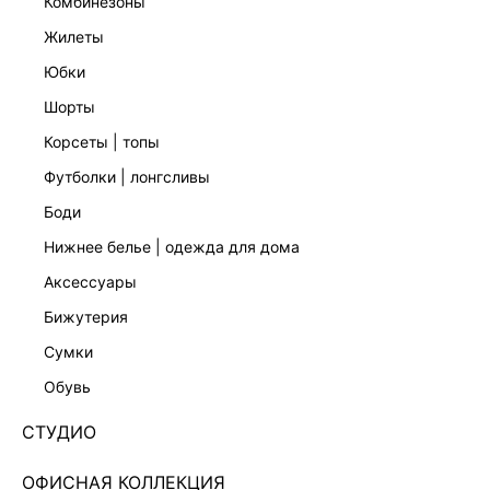
комбинезоны
жилеты
юбки
шорты
корсеты | топы
футболки | лонгсливы
боди
нижнее белье | одежда для дома
аксессуары
бижутерия
ДЖИНСЫ RELAXED СО СРЕДНЕЙ ПОСАДКОЙ
сумки
4255404703-102
обувь
Нет в наличии
+149 LR
СТУДИО
ЦВЕТ:
СИНИЙ
/
ГОЛУБОЙ ИНДИГО
ОФИСНАЯ КОЛЛЕКЦИЯ