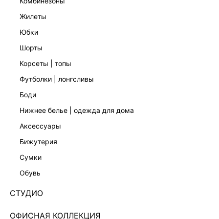
комбинезоны
жилеты
юбки
шорты
корсеты | топы
футболки | лонгсливы
боди
нижнее белье | одежда для дома
аксессуары
бижутерия
КОЛЛЕКЦИЯ СТУДИО
сумки
ПРЯМЫЕ ДЖИНСЫ 4451401701-27
обувь
Нет в наличии
+79 LR
СТУДИО
ЦВЕТ:
КОРИЧНЕВЫЙ
/
ТЁМНО-КОРИЧНЕВЫЙ
ОФИСНАЯ КОЛЛЕКЦИЯ
РАЗМЕР