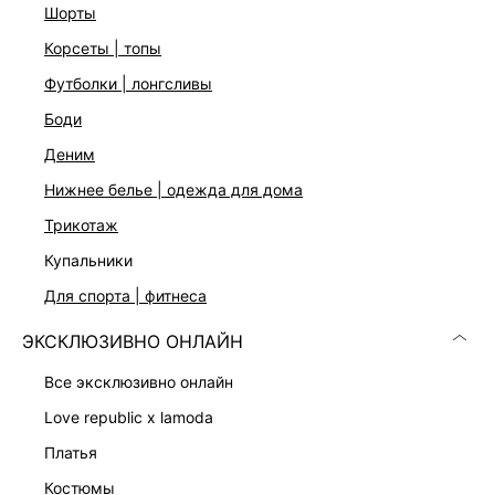
шорты
Средняя посадка
V-образная кокетка
корсеты | топы
Функциональные карманы
футболки | лонгсливы
Застежка на молнию и пуговицу
Цвет: темно-коричневый
боди
На модели размер 44. Крой модели соответствует
деним
стандартному размеру
нижнее белье | одежда для дома
трикотаж
ДОСТАВКА И ВОЗВРАТ
купальники
Подробные условия доставки и возврата
для спорта | фитнеса
ЭКСКЛЮЗИВНО ОНЛАЙН
все эксклюзивно онлайн
love republic x lamoda
платья
Скачать
Доступно
костюмы
в AppStore
в GooglePlay