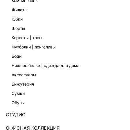
комбинезоны
жилеты
юбки
шорты
корсеты | топы
футболки | лонгсливы
боди
нижнее белье | одежда для дома
аксессуары
бижутерия
ДЖИНСЫ SKINNY С ВЫСОКОЙ ПОСАДКОЙ
сумки
5151401708-102
обувь
4 599 ₽
+229 LR
СТУДИО
1,150 ₽
x 4 платежа с Подели
ЦВЕТ:
СИНИЙ
/
ГОЛУБОЙ ИНДИГО
ОФИСНАЯ КОЛЛЕКЦИЯ