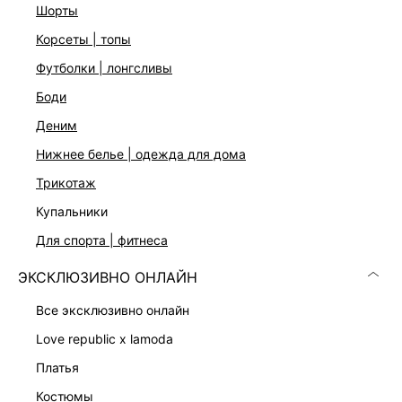
шорты
Бережная стирка при максимальной температуре 30ºС, Не
отбеливать, Машинная сушка запрещена, Глажение при
корсеты | топы
110ºС, Сухая чистка запрещена, ВОЗМОЖЕН СХОД
футболки | лонгсливы
КРАСИТЕЛЯ. РЕКОМЕНДУЕТСЯ СТИРКА ПЕРЕД НАЧАЛОМ
НОСКИ, Стирать и гладить, вывернув наизнанку, С
боди
изделиями похожих цветов
деним
Описание
102
нижнее белье | одежда для дома
трикотаж
ДОСТАВКА И ВОЗВРАТ
купальники
для спорта | фитнеса
Подробные условия доставки и возврата
ЭКСКЛЮЗИВНО ОНЛАЙН
все эксклюзивно онлайн
love republic x lamoda
платья
костюмы