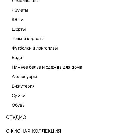
комбинезоны
жилеты
юбки
шорты
топы и корсеты
футболки и лонгсливы
боди
нижнее белье и одежда для дома
аксессуары
бижутерия
ЭКСКЛЮЗИВНО ОНЛАЙН
сумки
ПРЯМЫЕ ДЖИНСЫ 5153425704-109
обувь
Нет в наличии
+179 LR
СТУДИО
ЦВЕТ:
СЕРЫЙ
/
ТЕМНО-СЕРЫЙ ДЕНИМ
ОФИСНАЯ КОЛЛЕКЦИЯ
РАЗМЕР