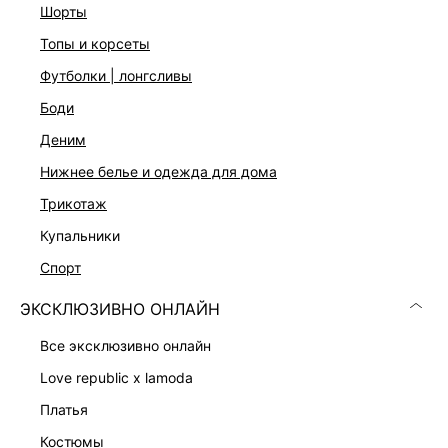
шорты
Подробные условия доставки и возврата
топы и корсеты
футболки | лонгсливы
боди
деним
нижнее белье и одежда для дома
трикотаж
Скачать
Доступно
в AppStore
в GooglePlay
купальники
спорт
КАТАЛОГ
ЭКСКЛЮЗИВНО ОНЛАЙН
КОМПАНИЯ
все эксклюзивно онлайн
love republic x lamoda
КЛИЕНТАМ
платья
костюмы