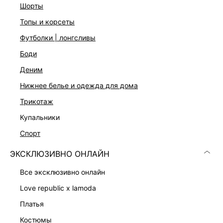
шорты
топы и корсеты
футболки | лонгсливы
боди
деним
Скачать
Доступно
нижнее белье и одежда для дома
в AppStore
в GooglePlay
трикотаж
КАТАЛОГ
купальники
спорт
КОМПАНИЯ
ЭКСКЛЮЗИВНО ОНЛАЙН
КЛИЕНТАМ
все эксклюзивно онлайн
love republic x lamoda
ЛИЧНЫЙ КАБИНЕТ
платья
костюмы