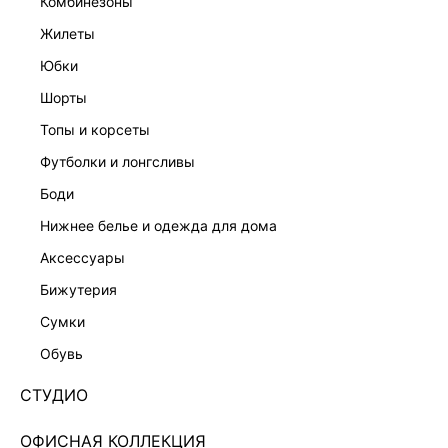
комбинезоны
жилеты
юбки
шорты
топы и корсеты
футболки и лонгсливы
боди
нижнее белье и одежда для дома
аксессуары
бижутерия
ШИРОКИЕ ДЖИНСЫ 5254411708-103
сумки
Нет в наличии
+199 LR
обувь
ЦВЕТ:
СИНИЙ
/
ИНДИГО
СТУДИО
РАЗМЕР
ОФИСНАЯ КОЛЛЕКЦИЯ