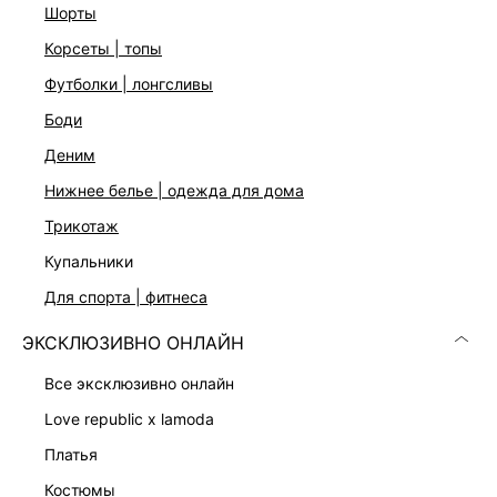
шорты
корсеты | топы
футболки | лонгсливы
боди
деним
Скачать
Доступно
в AppStore
в GooglePlay
нижнее белье | одежда для дома
трикотаж
КАТАЛОГ
купальники
для спорта | фитнеса
КОМПАНИЯ
ЭКСКЛЮЗИВНО ОНЛАЙН
КЛИЕНТАМ
все эксклюзивно онлайн
love republic x lamoda
ЛИЧНЫЙ КАБИНЕТ
платья
костюмы