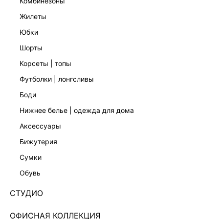
комбинезоны
жилеты
юбки
шорты
корсеты | топы
футболки | лонгсливы
боди
нижнее белье | одежда для дома
аксессуары
бижутерия
ЭКСКЛЮЗИВНО ОНЛАЙН
сумки
ДЖИНСЫ RELAXED CО СРЕДНЕЙ ПОСАДКОЙ
5254457709-107
обувь
Нет в наличии
+129 LR
СТУДИО
ЦВЕТ:
СВЕТЛО-СЕРЫЙ
/
СВЕТЛО-СЕРЫЙ
ОФИСНАЯ КОЛЛЕКЦИЯ