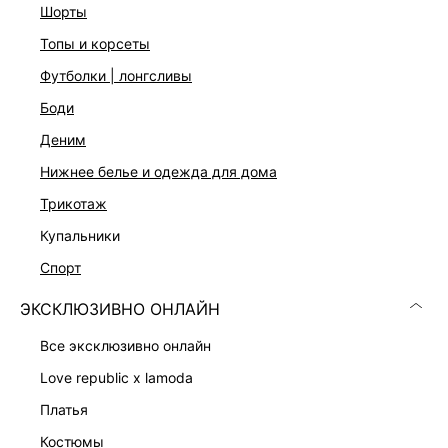
шорты
Функциональные карманы
Застежка на молнию и пуговицу
топы и корсеты
Цвет: белый
футболки | лонгсливы
На модели размер 44. Крой модели соответствует
стандартному размеру
боди
деним
ДОСТАВКА И ВОЗВРАТ
нижнее белье и одежда для дома
трикотаж
Подробные условия доставки и возврата
купальники
спорт
ЭКСКЛЮЗИВНО ОНЛАЙН
все эксклюзивно онлайн
love republic x lamoda
Скачать
Доступно
в AppStore
в GooglePlay
платья
костюмы
КАТАЛОГ