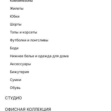
комбинезоны
жилеты
юбки
шорты
топы и корсеты
футболки и лонгсливы
боди
нижнее белье и одежда для дома
аксессуары
бижутерия
ЭКСКЛЮЗИВНО ОНЛАЙН
сумки
ПРЯМЫЕ ДЖИНСЫ 5254451736-60
обувь
Нет в наличии
+149 LR
СТУДИО
ЦВЕТ:
БЕЛЫЙ
/
МОЛОЧНЫЙ
ОФИСНАЯ КОЛЛЕКЦИЯ
РАЗМЕР