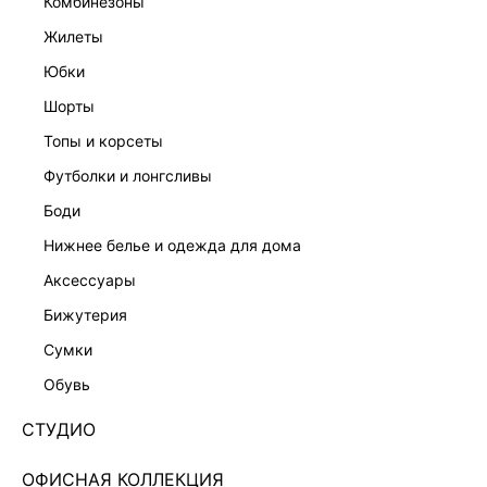
комбинезоны
жилеты
юбки
шорты
топы и корсеты
футболки и лонгсливы
боди
нижнее белье и одежда для дома
аксессуары
бижутерия
ДЖИНСЫ SKINNY С ВЫСОКОЙ ПОСАДКОЙ
сумки
5358401708-102
обувь
4 599 ₽
+229 LR
СТУДИО
1,150 ₽
x 4 платежа с Подели
ЦВЕТ:
СИНИЙ
/
ГОЛУБОЙ ИНДИГО
ОФИСНАЯ КОЛЛЕКЦИЯ