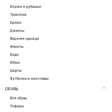
Подробные условия доставки и возврата
блузки и рубашки
трикотаж
брюки
джинсы
верхняя одежда
жакеты
Скачать
Доступно
в AppStore
в GooglePlay
боди
КАТАЛОГ
юбки
шорты
КОМПАНИЯ
футболки и лонгсливы
ОБУВЬ
КЛИЕНТАМ
вся обувь
лоферы
ЛИЧНЫЙ КАБИНЕТ