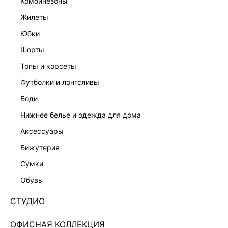
комбинезоны
жилеты
юбки
шорты
топы и корсеты
футболки и лонгсливы
боди
нижнее белье и одежда для дома
аксессуары
бижутерия
ПРЯМЫЕ ДЖИНСЫ 5450423720-108
сумки
Нет в наличии
+329 LR
обувь
ЦВЕТ:
СЕРЫЙ
/
СЕРЫЙ ДЕНИМ
СТУДИО
РАЗМЕР
ОФИСНАЯ КОЛЛЕКЦИЯ