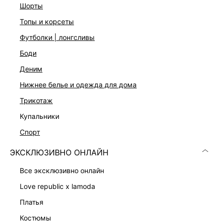
На модели размер 44. Крой модели соответствует
шорты
стандартному размеру
топы и корсеты
футболки | лонгсливы
ДОСТАВКА И ВОЗВРАТ
боди
Подробные условия доставки и возврата
деним
нижнее белье и одежда для дома
трикотаж
купальники
спорт
ЭКСКЛЮЗИВНО ОНЛАЙН
Скачать
Доступно
в AppStore
в GooglePlay
все эксклюзивно онлайн
КАТАЛОГ
love republic x lamoda
платья
КОМПАНИЯ
костюмы