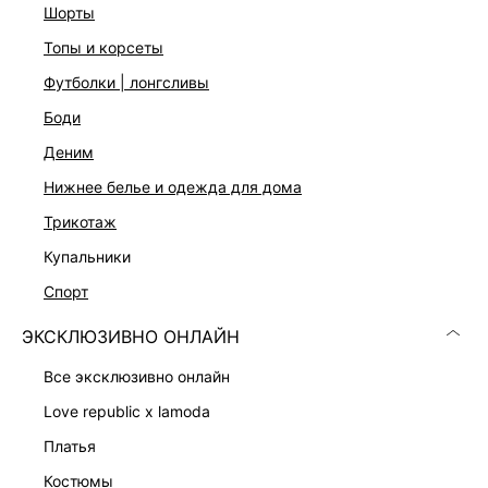
Средняя посадка
шорты
V-образная кокетка на спинке
топы и корсеты
Шлевки для ремня
Функциональные карманы
футболки | лонгсливы
Застежка на молнию с пуговицей
Цвет: голубой индиго
боди
На модели размер 44. Крой модели соответствует
деним
стандартному размеру
нижнее белье и одежда для дома
трикотаж
ДОСТАВКА И ВОЗВРАТ
купальники
Подробные условия доставки и возврата
спорт
ЭКСКЛЮЗИВНО ОНЛАЙН
все эксклюзивно онлайн
love republic x lamoda
платья
Скачать
Доступно
костюмы