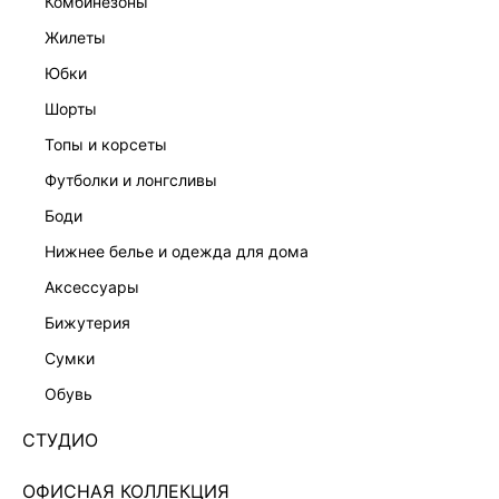
комбинезоны
жилеты
юбки
шорты
топы и корсеты
футболки и лонгсливы
боди
нижнее белье и одежда для дома
аксессуары
бижутерия
ВЕЧЕРНЯЯ КОЛЛЕКЦИЯ
сумки
ДЖИНСЫ RELAXED FIT С БЛЕСТЯЩИМ
НАПЫЛЕНИЕМ 5452405705-102
обувь
Нет в наличии
+99 LR
СТУДИО
ЦВЕТ:
СИНИЙ
/
ГОЛУБОЙ ИНДИГО
ОФИСНАЯ КОЛЛЕКЦИЯ