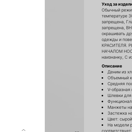
Уход за издел
Обычный режи
температуре 3
запрещена, Гл
запрещена, ВН
окрашивать др
одежды и пов
КРАСИТЕЛЯ. 
НАЧАЛОМ НОСКИ
наизнанку, С 
Описание
Деним из х
Объемный к
Средняя по
V-образная 
Шлевки для
Функционал
Манжеты на
Застежка н
Цвет: сырой
На модели 
соответствует