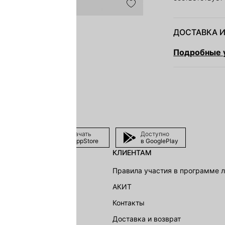
ДОСТАВКА И
Подробные у
Скачать
Доступно
в AppStore
в GooglePlay
КЛИЕНТАМ
shion Group
Правила участия в программе 
г
АКИТ
акции
Контакты
Доставка и возврат