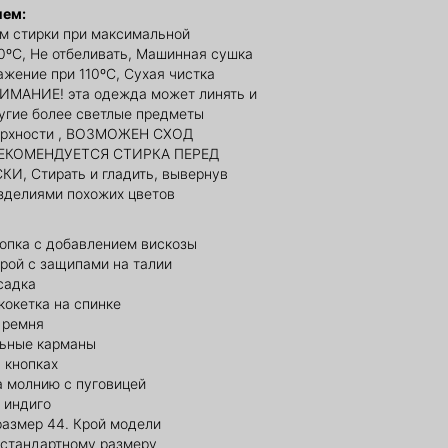
ием:
м стирки при максимальной
0ºС, Не отбеливать, Машинная сушка
ажение при 110ºС, Сухая чистка
ИМАНИЕ! эта одежда может линять и
угие более светлые предметы
ерхности , ВОЗМОЖЕН СХОД
РЕКОМЕНДУЕТСЯ СТИРКА ПЕРЕД
, Стирать и гладить, вывернув
изделиями похожих цветов
лопка с добавлением вискозы
рой с защипами на талии
садка
кокетка на спинке
 ремня
ьные карманы
 кнопках
а молнию с пуговицей
 индиго
размер 44. Крой модели
 стандартному размеру