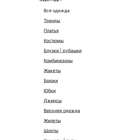
вся одежда
тренды
платья
костюмы
блузки | рубашки
комбинезоны
жакеты
брюки
юбки
КАТАЛОГ
КОМПАНИЯ
джинсы
НОВИНКИ
О Melon Fa
верхняя одежда
СТУДИО
Франчайзин
жилеты
ОФИСНАЯ КОЛЛЕКЦИЯ
Новости и 
шорты
ОДЕЖДА
Магазины