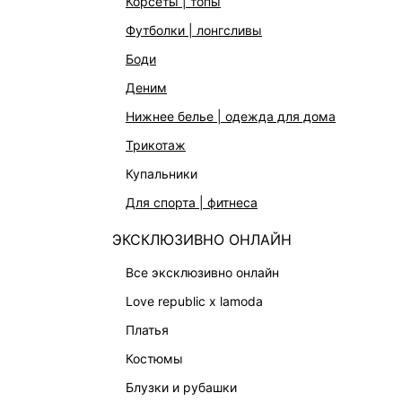
корсеты | топы
ЭКСКЛЮЗИВНО ОНЛАЙН
Работа в 
футболки | лонгсливы
ОБУВЬ
боди
СУМКИ
деним
АКСЕССУАРЫ | УКРАШЕНИЯ
нижнее белье | одежда для дома
ФИНАЛЬНАЯ РАСПРОДАЖА
трикотаж
ПОДАРОЧНЫЕ СЕРТИФИКАТЫ
купальники
BEAUTY
для спорта | фитнеса
БАЛЬЗАМЫ-ТИНТЫ
ЭКСКЛЮЗИВНО ОНЛАЙН
АРОМАТЫ
все эксклюзивно онлайн
ЛИМИТИРОВАННЫЕ КОЛЛЕКЦИИ
love republic x lamoda
КАПСУЛЬНЫЙ ГАРДЕРОБ
платья
БОХО-ШИК
костюмы
В ОТТЕНКАХ СЕРОГО
блузки и рубашки
LOVE REPUBLIC MAISON