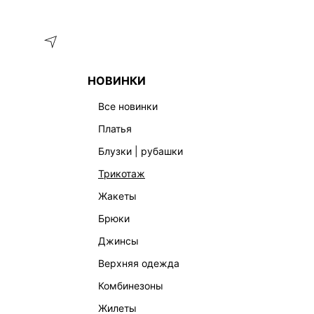
Меню
Каталог
НОВИНКИ
ГЛАВНАЯ
ОДЕЖДА
ДЖИНСЫ
ОБЪЕМНЫЕ ДЖИНСЫ С 
все новинки
платья
блузки | рубашки
трикотаж
жакеты
брюки
джинсы
верхняя одежда
комбинезоны
жилеты