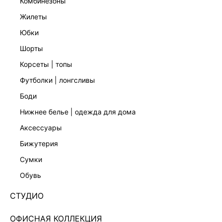
комбинезоны
жилеты
юбки
шорты
корсеты | топы
футболки | лонгсливы
боди
нижнее белье | одежда для дома
аксессуары
бижутерия
СВОБОДНЫЕ ДЖИНСЫ СО СРЕДНЕЙ ПОСАДКОЙ
сумки
6254439710-169
обувь
Нет в наличии
+89 LR
СТУДИО
ЦВЕТ:
БЕЖЕВЫЙ
/
ТАУП
ОФИСНАЯ КОЛЛЕКЦИЯ