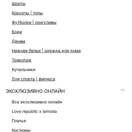
Шлевки для ремня
шорты
Функциональные карманы
корсеты | топы
Застежка на молнию с пуговицей
Цвет: бежевый
футболки | лонгсливы
На модели размер 44. Крой модели соответствует
боди
стандартному размеру
деним
нижнее белье | одежда для дома
ДОСТАВКА И ВОЗВРАТ
трикотаж
Подробные условия доставки и возврата
купальники
для спорта | фитнеса
ЭКСКЛЮЗИВНО ОНЛАЙН
все эксклюзивно онлайн
love republic x lamoda
Скачать
Доступно
платья
в AppStore
в GooglePlay
костюмы