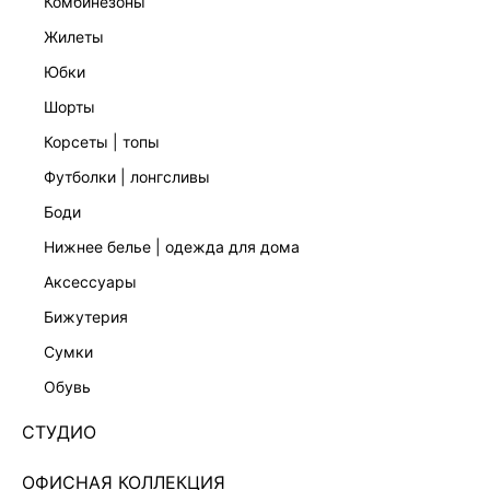
комбинезоны
жилеты
юбки
шорты
корсеты | топы
футболки | лонгсливы
боди
нижнее белье | одежда для дома
аксессуары
бижутерия
ЭКСКЛЮЗИВНО ОНЛАЙН
сумки
ПРЯМЫЕ ДЖИНСЫ СО СРЕДНЕЙ ПОСАДКОЙ
6254414736-103
обувь
1 599 ₽
5 599 ₽
-71%
СТУДИО
+79 LR
400 ₽
x 4 платежа с Подели
ОФИСНАЯ КОЛЛЕКЦИЯ
ЦВЕТ:
СИНИЙ
/
ИНДИГО