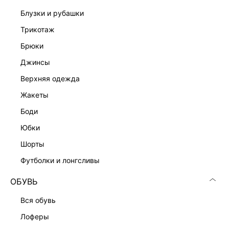
блузки и рубашки
ДОСТАВКА И ВОЗВРАТ
трикотаж
Подробные условия доставки и возврата
брюки
джинсы
верхняя одежда
жакеты
боди
юбки
Скачать
Доступно
в AppStore
в GooglePlay
шорты
футболки и лонгсливы
КАТАЛОГ
ОБУВЬ
КОМПАНИЯ
вся обувь
лоферы
КЛИЕНТАМ