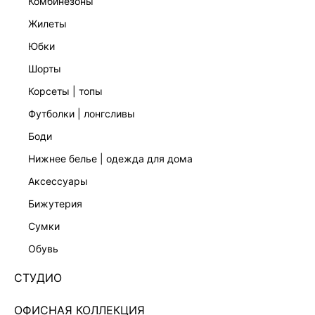
комбинезоны
жилеты
юбки
шорты
корсеты | топы
футболки | лонгсливы
боди
нижнее белье | одежда для дома
аксессуары
бижутерия
РАСКЛЕШЕННЫЕ ДЖИНСЫ СО СРЕДНЕЙ
сумки
ПОСАДКОЙ 6254474706-101
обувь
1 799 ₽
5 999 ₽
-70%
+89 LR
СТУДИО
450 ₽
x 4 платежа с Подели
ЦВЕТ:
СИНИЙ
/
СВЕТЛЫЙ ИНДИГО
ОФИСНАЯ КОЛЛЕКЦИЯ