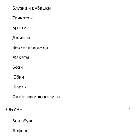
Подробные условия доставки и возврата
блузки и рубашки
трикотаж
брюки
джинсы
верхняя одежда
жакеты
Скачать
Доступно
в AppStore
в GooglePlay
боди
КАТАЛОГ
юбки
шорты
КОМПАНИЯ
футболки и лонгсливы
ОБУВЬ
КЛИЕНТАМ
вся обувь
лоферы
ЛИЧНЫЙ КАБИНЕТ