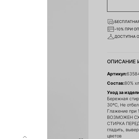
БЕСПЛАТНАЯ
–10% ПРИ О
ДОСТУПНА 
ОПИСАНИЕ 
Артикул:
6358
Состав:
80% хл
Уход за издел
Бережная стир
30ºС, Не отбе
Глажение при 
ВОЗМОЖЕН СХ
СТИРКА ПЕРЕД
гладить, выве
цветов