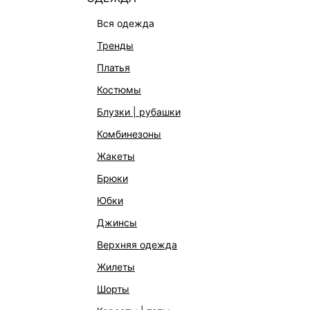
вся одежда
тренды
платья
костюмы
блузки | рубашки
комбинезоны
жакеты
брюки
юбки
джинсы
верхняя одежда
жилеты
шорты