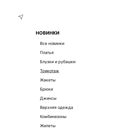
Меню
Каталог
НОВИНКИ
ГЛАВНАЯ
ОДЕЖДА
ДЖИНСЫ
ДЖИНСЫ-БАЛЛОНЫ СО 
все новинки
платья
блузки и рубашки
трикотаж
жакеты
брюки
джинсы
верхняя одежда
комбинезоны
жилеты