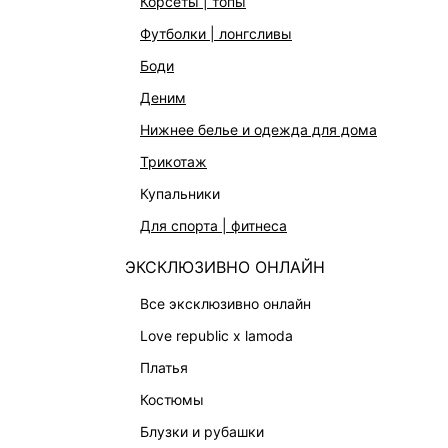
корсеты | топы
футболки | лонгсливы
боди
деним
КАТАЛОГ
КОМПАНИЯ
нижнее белье и одежда для дома
НОВИНКИ
О Melon Fa
трикотаж
СТУДИО
Франчайзин
купальники
ОФИСНАЯ КОЛЛЕКЦИЯ
Новости и 
для спорта | фитнеса
ОДЕЖДА
Магазины
ЭКСКЛЮЗИВНО ОНЛАЙН
Работа в 
ЭКСКЛЮЗИВНО ОНЛАЙН
ОБУВЬ
все эксклюзивно онлайн
СУМКИ
love republic x lamoda
АКСЕССУАРЫ | УКРАШЕНИЯ
платья
ФИНАЛЬНАЯ РАСПРОДАЖА
костюмы
ПОДАРОЧНЫЕ СЕРТИФИКАТЫ
блузки и рубашки