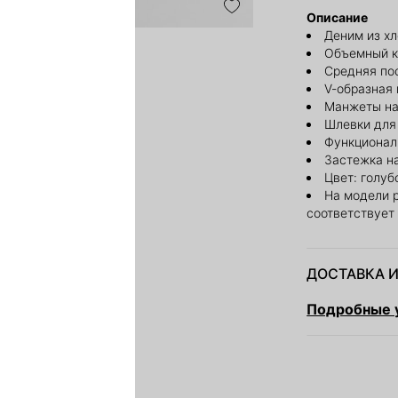
Описание
Деним из х
Объемный к
Средняя по
V-образная 
Манжеты на
Шлевки для
Функционал
Застежка н
Цвет: голуб
На модели 
соответствует
ДОСТАВКА И
Подробные у