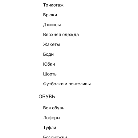
BEAUTY
трикотаж
БАЛЬЗАМЫ-ТИНТЫ
брюки
АРОМАТЫ
джинсы
ЛИМИТИРОВАННЫЕ КОЛЛЕКЦИИ
верхняя одежда
КАПСУЛЬНЫЙ ГАРДЕРОБ
жакеты
БОХО-ШИК
боди
В ОТТЕНКАХ СЕРОГО
юбки
LOVE REPUBLIC MAISON
шорты
ДАЙДЖЕСТ
футболки и лонгсливы
LOVE 2.0
ОБУВЬ
вся обувь
лоферы
туфли
босоножки