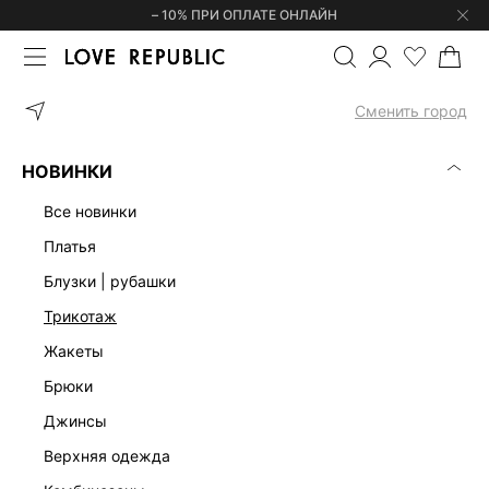
– 10% ПРИ ОПЛАТЕ ОНЛАЙН
ГЛАВНАЯ
ОДЕЖДА
ФУТБОЛКИ | ЛОНГСЛИВЫ
ФУТБОЛКА СВ
Сменить город
НОВИНКИ
все новинки
платья
блузки | рубашки
трикотаж
жакеты
брюки
джинсы
верхняя одежда