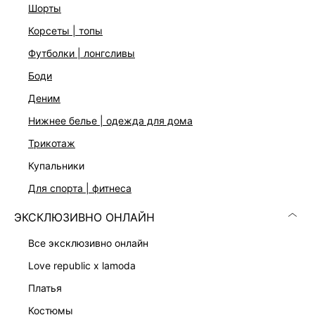
стандартному размеру
шорты
корсеты | топы
ДОСТАВКА И ВОЗВРАТ
футболки | лонгсливы
боди
Подробные условия доставки и возврата
деним
нижнее белье | одежда для дома
трикотаж
купальники
для спорта | фитнеса
Скачать
Доступно
ЭКСКЛЮЗИВНО ОНЛАЙН
в AppStore
в GooglePlay
все эксклюзивно онлайн
КАТАЛОГ
love republic x lamoda
платья
КОМПАНИЯ
костюмы