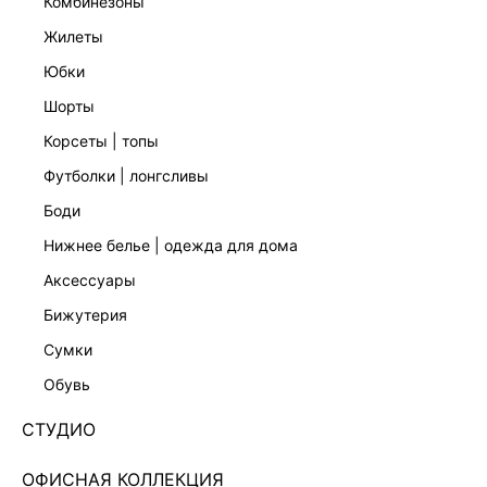
комбинезоны
жилеты
юбки
шорты
корсеты | топы
футболки | лонгсливы
боди
нижнее белье | одежда для дома
аксессуары
бижутерия
ЭКСКЛЮЗИВНО ОНЛАЙН
сумки
ФУТБОЛКА СВОБОДНОГО КРОЯ С ПРИНТОМ
4255112371-41
обувь
Нет в наличии
+79 LR
СТУДИО
ЦВЕТ:
СИНИЙ
/
ГОЛУБОЙ
ОФИСНАЯ КОЛЛЕКЦИЯ