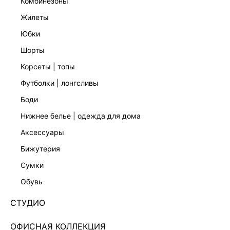
комбинезоны
жилеты
юбки
шорты
корсеты | топы
футболки | лонгсливы
боди
нижнее белье | одежда для дома
аксессуары
бижутерия
ФУТБОЛКА С ЖЕМЧУЖНЫМИ БУСИНАМИ
сумки
4452107317-50
обувь
Нет в наличии
+89 LR
СТУДИО
ЦВЕТ:
ЧЕРНЫЙ
/
ЧЕРНЫЙ
ОФИСНАЯ КОЛЛЕКЦИЯ