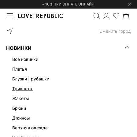
– 10% ПРИ ОПЛАТЕ ОНЛАЙН
ГЛАВНАЯ
ОДЕЖДА
ФУТБОЛКИ | ЛОНГСЛИВЫ
ФУТБОЛКА С
Сменить город
НОВИНКИ
все новинки
платья
блузки | рубашки
трикотаж
жакеты
брюки
джинсы
верхняя одежда