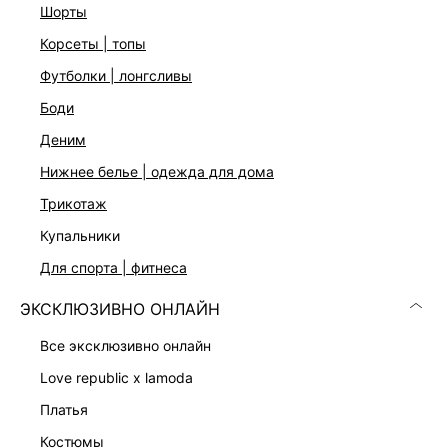
белый
шорты
На модели размер 44. Крой модели соответствует
корсеты | топы
стандартному размеру
футболки | лонгсливы
боди
ДОСТАВКА И ВОЗВРАТ
деним
Подробные условия доставки и возврата
нижнее белье | одежда для дома
трикотаж
купальники
для спорта | фитнеса
ЭКСКЛЮЗИВНО ОНЛАЙН
Скачать
Доступно
все эксклюзивно онлайн
в AppStore
в GooglePlay
love republic x lamoda
КАТАЛОГ
платья
костюмы