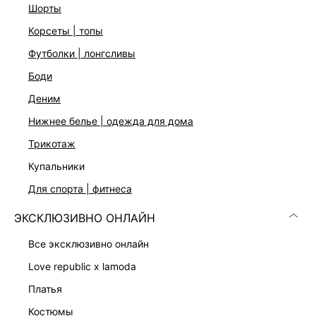
шорты
корсеты | топы
футболки | лонгсливы
боди
Скачать
Доступно
деним
в AppStore
в GooglePlay
нижнее белье | одежда для дома
КАТАЛОГ
трикотаж
купальники
КОМПАНИЯ
для спорта | фитнеса
ЭКСКЛЮЗИВНО ОНЛАЙН
КЛИЕНТАМ
все эксклюзивно онлайн
ЛИЧНЫЙ КАБИНЕТ
love republic x lamoda
платья
костюмы