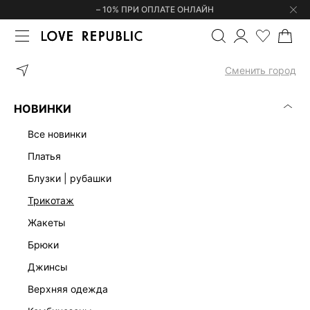
– 10% ПРИ ОПЛАТЕ ОНЛАЙН
ГЛАВНАЯ
ОДЕЖДА
ФУТБОЛКИ | ЛОНГСЛИВЫ
ФУТБОЛКА С 
Сменить город
НОВИНКИ
все новинки
платья
блузки | рубашки
трикотаж
жакеты
брюки
джинсы
верхняя одежда