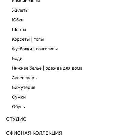
комбинезоны
жилеты
юбки
шорты
корсеты | топы
футболки | лонгсливы
боди
нижнее белье | одежда для дома
аксессуары
бижутерия
ЭКСКЛЮЗИВНО ОНЛАЙН
сумки
ФУТБОЛКА С ПРИНТОМ 5254105331-27
обувь
Нет в наличии
+149 LR
СТУДИО
ЦВЕТ:
КОРИЧНЕВЫЙ
/
ТЁМНО-КОРИЧНЕВЫЙ
ОФИСНАЯ КОЛЛЕКЦИЯ
РАЗМЕР