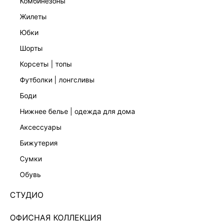
комбинезоны
жилеты
юбки
шорты
корсеты | топы
футболки | лонгсливы
боди
нижнее белье | одежда для дома
аксессуары
бижутерия
ФУТБОЛКА ИЗ ХЛОПКА ПОЛУПРИЛЕГАЮЩЕГО
сумки
КРОЯ 5359125350-1
обувь
1 999 ₽
+99 LR
СТУДИО
500 ₽
x 4 платежа с Подели
ЦВЕТ:
БЕЛЫЙ
/
БЕЛЫЙ
ОФИСНАЯ КОЛЛЕКЦИЯ