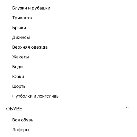
блузки и рубашки
трикотаж
брюки
Скачать
Доступно
джинсы
в AppStore
в GooglePlay
верхняя одежда
КАТАЛОГ
жакеты
боди
КОМПАНИЯ
юбки
шорты
КЛИЕНТАМ
футболки и лонгсливы
ЛИЧНЫЙ КАБИНЕТ
ОБУВЬ
вся обувь
лоферы