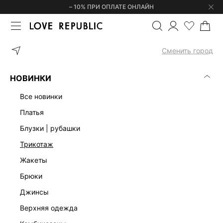
– 10% ПРИ ОПЛАТЕ ОНЛАЙН
ГЛАВНАЯ
ОДЕЖДА
ФУТБОЛКИ | ЛОНГСЛИВЫ
ФУТБОЛКА И
Сменить город
НОВИНКИ
все новинки
платья
блузки | рубашки
трикотаж
жакеты
брюки
джинсы
верхняя одежда