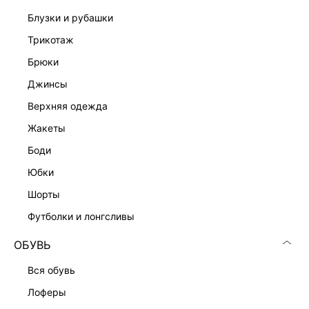
блузки и рубашки
трикотаж
брюки
джинсы
Скачать
Доступно
в AppStore
в GooglePlay
верхняя одежда
КАТАЛОГ
жакеты
боди
КОМПАНИЯ
юбки
шорты
КЛИЕНТАМ
футболки и лонгсливы
ОБУВЬ
ЛИЧНЫЙ КАБИНЕТ
вся обувь
лоферы