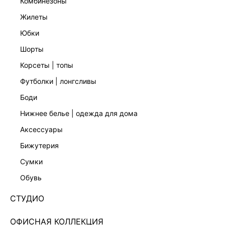
комбинезоны
жилеты
юбки
шорты
корсеты | топы
футболки | лонгсливы
боди
нижнее белье | одежда для дома
аксессуары
бижутерия
ФУТБОЛКА ИЗ 100% ХЛОПКА 5256106307-50
сумки
1 599 ₽
2 999 ₽
-47%
обувь
+79 LR
400 ₽
x 4 платежа с Подели
СТУДИО
ЦВЕТ:
ЧЕРНЫЙ
/
ЧЕРНЫЙ
ОФИСНАЯ КОЛЛЕКЦИЯ