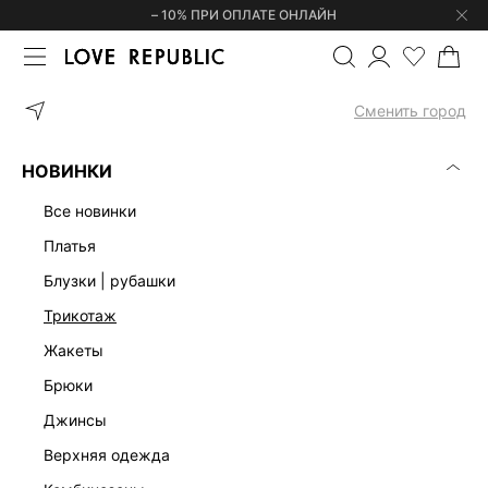
– 10% ПРИ ОПЛАТЕ ОНЛАЙН
ГЛАВНАЯ
ОДЕЖДА
ФУТБОЛКИ | ЛОНГСЛИВЫ
ФУТБОЛКА ИЗ
Сменить город
НОВИНКИ
все новинки
платья
блузки | рубашки
трикотаж
жакеты
брюки
джинсы
верхняя одежда