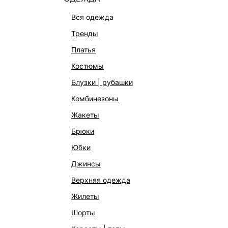
вся одежда
тренды
платья
костюмы
блузки | рубашки
комбинезоны
КАТАЛОГ
КОМПАНИЯ
жакеты
НОВИНКИ
О Melon Fa
брюки
СТУДИО
Франчайзин
юбки
ОФИСНАЯ КОЛЛЕКЦИЯ
Новости и 
джинсы
ОДЕЖДА
Магазины
верхняя одежда
ЭКСКЛЮЗИВНО ОНЛАЙН
Работа в 
жилеты
ОБУВЬ
шорты
СУМКИ