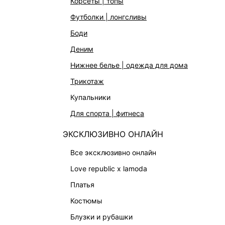
корсеты | топы
АКСЕССУАРЫ | УКРАШЕНИЯ
футболки | лонгсливы
ФИНАЛЬНАЯ РАСПРОДАЖА
боди
ПОДАРОЧНЫЕ СЕРТИФИКАТЫ
деним
BEAUTY
нижнее белье | одежда для дома
БАЛЬЗАМЫ-ТИНТЫ
трикотаж
АРОМАТЫ
купальники
ЛИМИТИРОВАННЫЕ КОЛЛЕКЦИИ
для спорта | фитнеса
КАПСУЛЬНЫЙ ГАРДЕРОБ
ЭКСКЛЮЗИВНО ОНЛАЙН
БОХО-ШИК
В ОТТЕНКАХ СЕРОГО
все эксклюзивно онлайн
LOVE REPUBLIC MAISON
love republic x lamoda
ДАЙДЖЕСТ
платья
LOVE 2.0
костюмы
блузки и рубашки