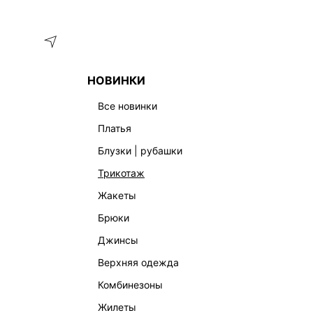
Меню
Каталог
НОВИНКИ
ГЛАВНАЯ
ОДЕЖДА
КОМБИНЕЗОНЫ
КОМБИНЕЗОН 44
все новинки
платья
блузки | рубашки
трикотаж
жакеты
брюки
джинсы
верхняя одежда
комбинезоны
жилеты