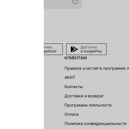
Скачать
Доступно
в AppStore
в GooglePlay
КЛИЕНТАМ
shion Group
Правила участия в программе 
г
АКИТ
акции
Контакты
Доставка и возврат
LOVE REPUBLIC
Программа лояльности
Оплата
Политика конфиденциальности