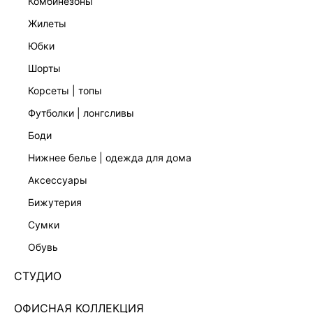
комбинезоны
жилеты
юбки
шорты
корсеты | топы
футболки | лонгсливы
боди
нижнее белье | одежда для дома
аксессуары
бижутерия
ВЕЧЕРНЯЯ КОЛЛЕКЦИЯ
сумки
ЖАККАРДОВЫЙ КОМБИНЕЗОН С ОБЪЕМНЫМ
ВОЛАНОМ 5452622724-50
обувь
Нет в наличии
+249 LR
СТУДИО
ЦВЕТ:
ЧЕРНЫЙ
/
ЧЕРНЫЙ
ОФИСНАЯ КОЛЛЕКЦИЯ