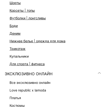
Открытая линия плеч
шорты
Застежка на скрытую молнию на спинке
корсеты | топы
Цвет: черный
На модели размер 44. Крой модели соответствует
футболки | лонгсливы
стандартному размеру
боди
деним
ДОСТАВКА И ВОЗВРАТ
нижнее белье | одежда для дома
Подробные условия доставки и возврата
трикотаж
купальники
для спорта | фитнеса
ЭКСКЛЮЗИВНО ОНЛАЙН
все эксклюзивно онлайн
Скачать
Доступно
love republic x lamoda
в AppStore
в GooglePlay
платья
КАТАЛОГ
костюмы