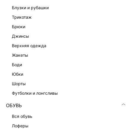
блузки и рубашки
трикотаж
брюки
джинсы
верхняя одежда
Скачать
Доступно
в AppStore
в GooglePlay
жакеты
боди
КАТАЛОГ
юбки
шорты
КОМПАНИЯ
футболки и лонгсливы
КЛИЕНТАМ
ОБУВЬ
вся обувь
ЛИЧНЫЙ КАБИНЕТ
лоферы