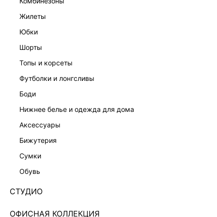
комбинезоны
жилеты
юбки
шорты
топы и корсеты
футболки и лонгсливы
боди
нижнее белье и одежда для дома
аксессуары
бижутерия
КОМБИНЕЗОН НА ОДНО ПЛЕЧО 6357606704-60
сумки
7 599 ₽
обувь
+379 LR
1,900 ₽
x 4 платежа с Подели
СТУДИО
ЦВЕТ:
БЕЛЫЙ
/
МОЛОЧНЫЙ
ОФИСНАЯ КОЛЛЕКЦИЯ