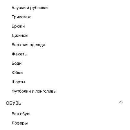
ДОСТАВКА И ВОЗВРАТ
блузки и рубашки
Подробные условия доставки и возврата
трикотаж
брюки
джинсы
верхняя одежда
жакеты
боди
Скачать
Доступно
в AppStore
в GooglePlay
юбки
шорты
КАТАЛОГ
футболки и лонгсливы
КОМПАНИЯ
ОБУВЬ
вся обувь
КЛИЕНТАМ
лоферы