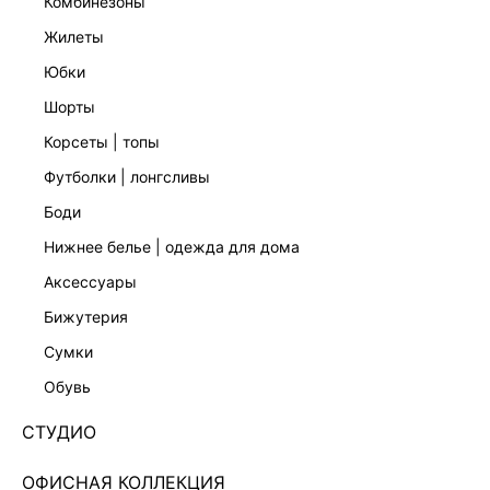
комбинезоны
жилеты
юбки
шорты
корсеты | топы
футболки | лонгсливы
боди
нижнее белье | одежда для дома
аксессуары
бижутерия
КОМБИНЕЗОН С ВИСКОЗОЙ 6358613702-47
сумки
11 999 ₽
обувь
+599 LR
3,000 ₽
x 4 платежа с Подели
СТУДИО
ЦВЕТ:
СИНИЙ
/
ТЕМНО-СИНИЙ
ОФИСНАЯ КОЛЛЕКЦИЯ