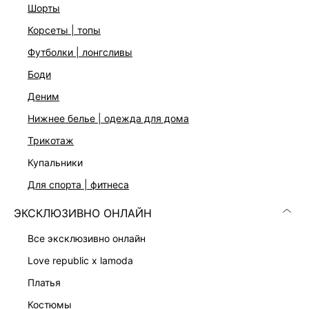
шорты
корсеты | топы
футболки | лонгсливы
боди
деним
нижнее белье | одежда для дома
Скачать
Доступно
в AppStore
в GooglePlay
трикотаж
КАТАЛОГ
купальники
для спорта | фитнеса
КОМПАНИЯ
ЭКСКЛЮЗИВНО ОНЛАЙН
все эксклюзивно онлайн
КЛИЕНТАМ
love republic x lamoda
платья
ЛИЧНЫЙ КАБИНЕТ
костюмы