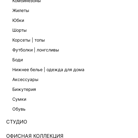
комбинезоны
жилеты
юбки
шорты
корсеты | топы
футболки | лонгсливы
боди
нижнее белье | одежда для дома
аксессуары
бижутерия
НАТУРАЛЬНЫЙ ЛЕН
сумки
ТУНИКА ИЗ 100% ЛЬНА 5255009309-1
обувь
Нет в наличии
+149 LR
СТУДИО
ЦВЕТ:
БЕЛЫЙ
/
БЕЛЫЙ
ОФИСНАЯ КОЛЛЕКЦИЯ
РАЗМЕР