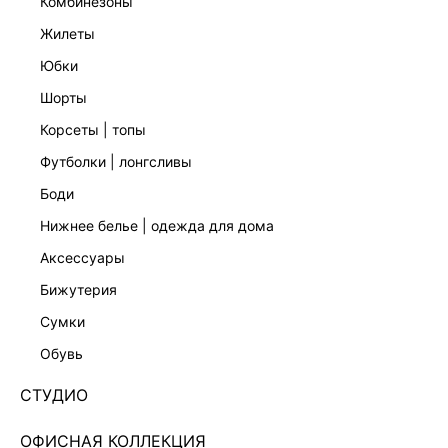
комбинезоны
жилеты
юбки
шорты
корсеты | топы
футболки | лонгсливы
боди
нижнее белье | одежда для дома
аксессуары
бижутерия
ПЛАТЬЕ С ВЫРЕЗОМ НА СПИНЕ 4254608516-61
сумки
Нет в наличии
+79 LR
обувь
ЦВЕТ:
БЕЖЕВЫЙ
/
КРЕМОВЫЙ/СВЕТЛЫЙ БЕЖ
СТУДИО
РАЗМЕР
ОФИСНАЯ КОЛЛЕКЦИЯ